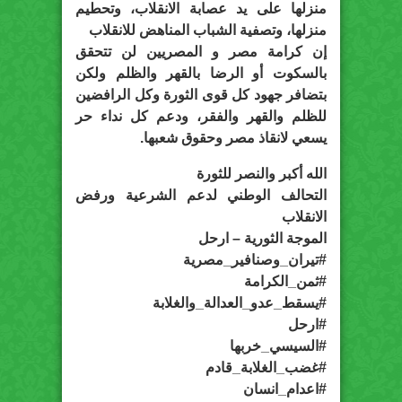
منزلها على يد عصابة الانقلاب، وتحطيم
منزلها، وتصفية الشباب المناهض للانقلاب
إن كرامة مصر و المصريين لن تتحقق
بالسكوت أو الرضا بالقهر والظلم ولكن
بتضافر جهود كل قوى الثورة وكل الرافضين
للظلم والقهر والفقر، ودعم كل نداء حر
يسعي لانقاذ مصر وحقوق شعبها.
الله أكبر والنصر للثورة
التحالف الوطني لدعم الشرعية ورفض
الانقلاب
الموجة الثورية – ارحل
#تيران_وصنافير_مصرية
#ثمن_الكرامة
#يسقط_عدو_العدالة_والغلابة
#ارحل
#السيسي_خربها
#غضب_الغلابة_قادم
#اعدام_انسان