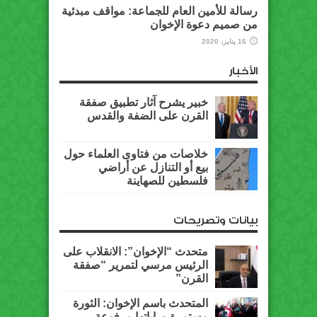
رسالة للأمين العام للجماعة: مواقف مبدئية
من صميم دعوة الإخوان
16 يناير، 2020
الأخبار
خبير يشرح آثار تطبيق صفقة
القرن على الضفة والقدس
خلاصات من فتاوى العلماء حول
بيع أو التنازل عن أراضي
فلسطين للصهاينة
بيانات وتصريحات
متحدث “الإخوان”: الانقلاب على
الرئيس مرسي لتمرير “صفقة
القرن”
المتحدث باسم الإخوان: الثورة
مستمرة وراياتها مرفوعة