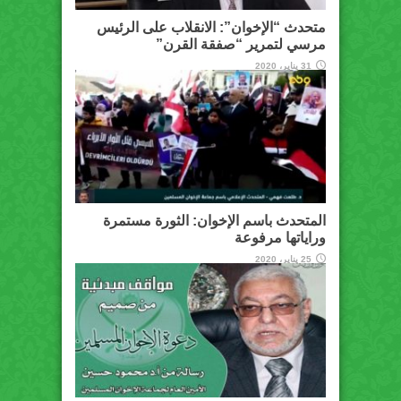
متحدث “الإخوان”: الانقلاب على الرئيس
مرسي لتمرير “صفقة القرن”
31 يناير، 2020
المتحدث باسم الإخوان: الثورة مستمرة
وراياتها مرفوعة
25 يناير، 2020