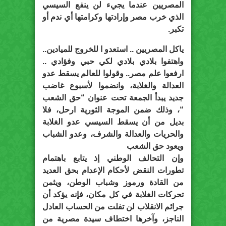
المصريين عندما يجيء لن ينفع السيسي
الذي خرب مصر وإرادتها وكرامتها أي ندم أو
تكبر.
ياكل المصريين .. استعدو ا للخروج للميادين..
واهتفوا بلادي بلادي لكي حبي وفؤادي ..
ارفعوا علم مصر.. وقولوا للعالم يسقط عدو
العدالة والغلابة، وانضموا لأسبوع غاضب
جديد يبدأ الجمعة تحت عنوان “حق الشعب
“، وذلك ضمن الموجة الثورية ارحل، فلا
بديل من أن يسقط السيسي عدو الغلابة
والحريات والعدالة والشرف، وعدو الشباب
ويعود حق الشعب
وإن التحالف الوطني إذ يتابع باهتمام
تطورات النقض لأحكام الإعدام بحق العديد
من القادة ورموز وشباب الوطن، ويثمن
تحركات الغلابة في كل مكان، فإنه يؤكد أن
جرائم الانقلاب لن تفلت من الحساب العادل
الناجز، وآخرها اختطاف سيدة مصرية من