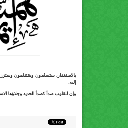
بالاستغفار، ستَسعٌدون وسَتنعٌمون وسترَزق
إليه.
وإن للقلوب صدأ كصدأ الحديد وجلاؤها الاست