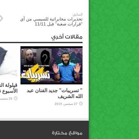
السابق:
تحذيرات مخابراتية للسيسي من أي
“قرارات صعبة” قبل 11/11
مقالات أخري
قيلولة ال
” تسريبات” جديد الفنان عبد
الأسبوع 
الله الشريف
25 سبتمبر، 2019
27 سبتمبر، 2019
مواقع مختارة