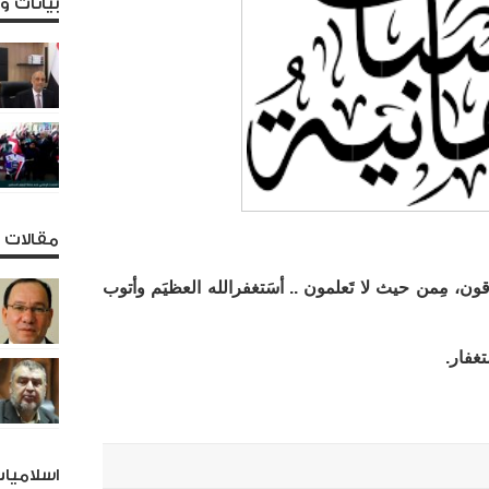
بيانات 
مقالات و
ون، مِمن حيث لا تَعلمون .. أسَتغفرالله العظيَم وأتوب
غفار.
اسلاميا