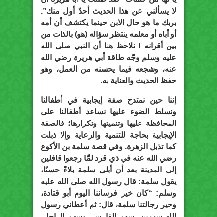
لا يسألني عن هذا الحديث أحدٌ أول منك”.
بربك ما هو حال الابن حينما يكتشف أن أمه
أو أباه أو معلمه ينتظر سؤاله (هو) بالذات من
بين أقرانه ! نلاحظ هنا أن النبي صلى الله
عليه وسلم وجّه طاقة أبي هريرة رضي الله
عنه، وشجعه فيما يحسنه من العمل، وهو
حفظ الحديث والعناية به.
إننا حين نمتدح صفة إيجابية في أطفالنا
ونسلط الضوء عليها نساعد أطفالنا على
المحافظة عليها وتنميتها وتكرارها؛ فالصفة
الإيجابية بحاجة للتنمية والرعاية وإلا ذبلت
كما تذبل الزهرة. وفي قصة سلمة بن الأكوع
رضي الله عنه في ذي قرد لمَّا رجعوا قافلين
إلى المدينة بعد أن أبلى سلمة بلاءً حسنًا،
يقول سلمة: قال رسول الله صلى الله عليه
وسلم: “كان خير فرساننا اليوم أبو قتادة،
وخير رجالتنا سلمة، قال: ثم أعطاني رسول
الله سهمين، سهم الفارس، وسهم الراجل،