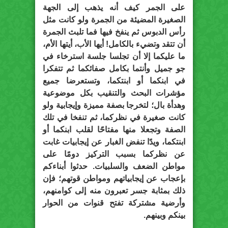
على الجمر كيف أنه يذهب إلى الجهة
الصغيرة المضيئة من الجمرة ولو كانت مثل
رأس الدبوس ثم ينفخ فيها فما تلبث الجمرة
أن تتقد وتضيء بالكامل! أيها الأب، أيتها الأم،
ما عليكما إلا أن تجلسا جلسة استرخاء في
جو جميل وأنتما بكامل صفائكما ثم تتفكرا
في ابنكما أو ابنتكما، وتستعرضا جميع
مؤشرات البحث والتنقيب بكل موضوعية
وهدأة بال؛ لتخرجا بصفة مميزة وإيجابية ولو
كانت صغيرة في نظركما، ثم تنفخا في تلك
الصفة وتجعلا منها مفتاحًا لقلب ابنكما أو
ابنتكما، ويدًا تنفض الغبار عن إيجابيات غابت
عن نظركما بسبب التركيز دومًا على
مواطن الضعف والسلبيات. حدثوا أبناءكم
بإعجاب عن إيجابياتهم ومواطن قوتهم؛ فإن
ذلك بمثابة جسر تعبرون منه إلى كوامنهم،
وأرضية مشتركة تفتح قنوات من الحوار
بينكم وبينهم.