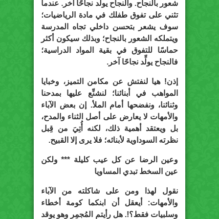
شعور بالنجاح. والنجاح يولِّد نجاحًا آخر. عندما
تثني على تفوق طفلك في مادة الرياضيات؛
سوف يشعر بتحسن داخلي تجاه المدرسة
ويتملكه الشعور بالنجاح؛ وبذلك سيكون أكثر
حماسًا للتفوق في بقية المواد الدراسية؛
فالنجاح يولِّد نجاحًا آخر.
إذن! هيا لنفتش عن مكامن التميز، وخبايا
المواهب في أبنائنا؛ لنشنِّع عليها بمدحنا
وثنائنا، ونفضحها أمام الملأ. إن بعض الآباء
والأمهات لا يعارض على أصل الثناء والمدح،
بل ويعتقد أهمية ذلك، لكنه أُتِيَ من قِبل
نظرته السوداوية لأبنائه؛ فلا يرى إلا القبيح.
وعين الرضا عن كل عيب كليلة *** ولكن
عين السخط تبدي المساويا
نقول لهذا ومن على شاكلته من الآباء
والأمهات: أيعقل أن ابنكما كومة أخطاء
وسلبيات فقط؟!. هل رأيتم المُجمِر وهو يوقد