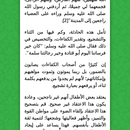
فجمعهما لي جميعًا، ثم أردفني رسول الله
صلى الله عليه وسلم وراءه على العضباء
راجعين إلى المدينة”[2].
تأمل هذه الحادثة، وكم فيها من الثناء
والتشجيع، وتقدير الكفاءات، والتخصيص في
ذلك فقال صلى الله عليه وسلم: “كان خير
فرساننا اليوم أبو قتادة وخير رجالتنا سلمة”.
إن كثيرًا من أصحاب الكفاءات يصابون
بالضمور، بل ربما يموتون وتموت مواهبهم
وإمكاناتهم؛ لأنهم لم يجدوا من يدفعهم بكلمة
ثناء، أو يرفعهم بعبارة تشجيع.
يعتقد بعض الأطفال أنهم غير ناجحين، وعادة
يكون هذا الاعتقاد غير صحيح. قم بتصحيح
هذا الاعتقاد بإلقاء الضوء على مواطن القوة
والتميز، وأظهر فعاليتها وشجعها؛ لتنمية ثقة
الأطفال بأنفسهم. فهذا يساعد على إيجاد