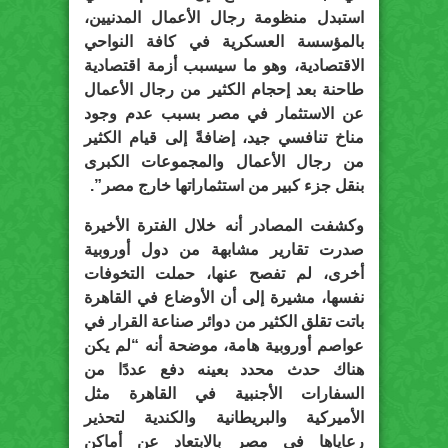
استبدل منظومة رجال الأعمال المدنيين،
بالمؤسسة العسكرية في كافة النواحي
الاقتصادية، وهو ما سيسبب أزمة اقتصادية
طاحنة بعد إحجام الكثير من رجال الأعمال
عن الاستثمار في مصر بسبب عدم وجود
مناخ تنافسي جيد، إضافةً إلى قيام الكثير
من رجال الأعمال والمجموعات الكبرى
بنقل جزء كبير من استثماراتها خارج مصر”.
وكشفت المصادر أنه خلال الفترة الأخيرة
صدرت تقارير مشابهة من دول أوروبية
أخرى، لم تفصح عنها، حملت التخوفات
نفسها، مشيرة إلى أن الأوضاع في القاهرة
باتت تقلق الكثير من دوائر صناعة القرار في
عواصم أوروبية هامة، موضحة أنه “لم يكن
هناك حدث محدد بعينه دفع عددًا من
السفارات الأجنبية في القاهرة مثل
الأميركية والبريطانية والكندية لتحذير
رعاياها في مصر بالابتعاد عن أماكن