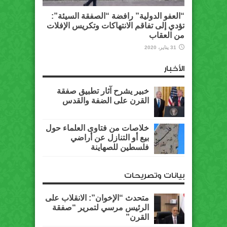
“العفو الدولية” رافضة “الصفقة السيئة”:
تؤدي إلى تفاقم الانتهاكات وتكريس الإفلات
من العقاب
31 يناير، 2020
الأخبار
خبير يشرح آثار تطبيق صفقة
القرن على الضفة والقدس
خلاصات من فتاوى العلماء حول
بيع أو التنازل عن أراضي
فلسطين للصهاينة
بيانات وتصريحات
متحدث “الإخوان”: الانقلاب على
الرئيس مرسي لتمرير “صفقة
القرن”