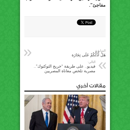
مفاجئ”.
السابق:
هَلْ أَدُلُّكُمْ عَلَى تِجَارَة
التالي:
فيديو.. على طريقة “خريج التوكتوك”..
مصرية تلخص معاناة المصريين
مقالات أخري