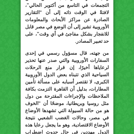
التجمعات في التاسع من أكتوبر الحالي”،
لافتةً في الوقت ذاته إلى أن “التقارير
الصادرة عن مراكز الأبحاث والمعلومات
الأوروبية تشير إلى أن الوضع في مصر قابل
للانفجار بشكل مفاجئ في أي وقت”، على
حد تعبير المصادر.
من جهته، قال مسؤول رسمي في إحدى
السفارات الأوروبية والتي صدر عنها تحذير
لرعاياها أخيرًا، إن قرار منع الرحلات
السياحية الذي تتبناه بعض الدول الأوروبية
الكبرى، لا تقتصر أسبابه على مسألة تأمين
المطارات، بدليل أن القاهرة التزمت بكافة
الملاحظات والإجراءات المقترحة من دول
مثل روسيا وبريطانيا، موضحًا أن “الخوف
هو من حالة السيولة التي تشهدها الأوضاع
في مصر، وحالات الغضب الشعبي نتيجة
الأوضاع الاقتصادية، وهو ما يجعل رعايا هذه
الدول مهددين في حال حدوث اضطراب