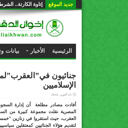
جديد الموقع
إتاوة الكارتة.. الشر
الرئيسية
الأخبار
بيانات و
جنائيون في”العقرب”لمقا
الإسلاميين
13 أكتوبر، 2016
أفادت مصادر مطلعة أن إدارة السجون ال
المصرية نقلت مجموعة كبيرة من السجن
العقرب، حيث استقروا في زنازين “خمسة 
لتقديم هؤلاء الجنائيين كمعتقلين سياسيين