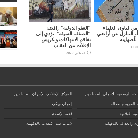
ن فتاوى العلماء
“العفو الدولية” رافضة
أو التنازل عن أراضي
“الصفقة السيئة”: تؤدي إلى
لصهاينة
تفاقم الانتهاكات وتكريس
الإفلات من العقاب
31 يناير، 2020
حة الرسمية للإخوان المسلمين
المركز الإعلامي للإخوان المسلمين
 الحرية والعدالة
إخوان ويكي
تبة الوقفية
قصة الإسلام
ة والعدالة بالدقهلية
شباب ضد الانقلاب بالدقهلية