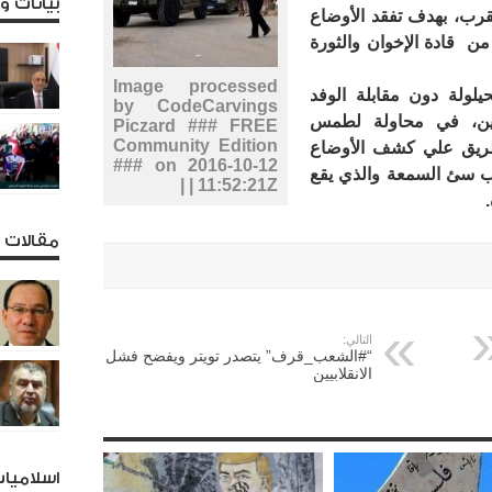
بيانات 
قرب، بهدف تفقد الأوضاع
من قادة الإخوان والثورة
Image processed
لولة دون مقابلة الوفد
by CodeCarvings
قيين، في محاولة لطمس
Piczard ### FREE
Community Edition
لطريق علي كشف الأوضاع
### on 2016-10-12
قرب سئ السمعة والذي يقع
11:52:21Z | |
مقالات و
التالي:
“#الشعب_قرف” يتصدر تويتر ويفضح فشل
الانقلابيين
اسلاميا