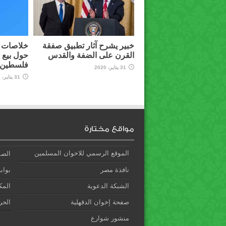
خبير يشرح آثار تطبيق صفقة
خلاصات م
القرن على الضفة والقدس
حول بيع 
فلسطين ل
31 يناير، 2020
31 يناير، 2020
مواقع مختارة
الموقع الرسمي للاخوان المسلمين
الصف
نافذة مصر
بوابة
الشبكة الدعوية
المك
صفحة إخوان الدقهلية
الحري
منشور شوارع