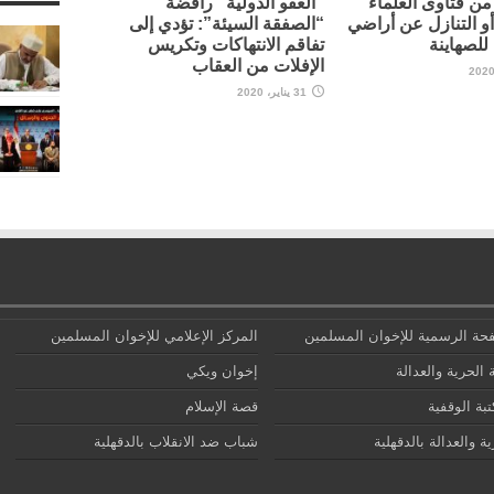
ن فتاوى العلماء
“العفو الدولية” رافضة
أو التنازل عن أراضي
“الصفقة السيئة”: تؤدي إلى
لصهاينة
تفاقم الانتهاكات وتكريس
الإفلات من العقاب
31 يناير، 2020
حة الرسمية للإخوان المسلمين
المركز الإعلامي للإخوان المسلمين
 الحرية والعدالة
إخوان ويكي
تبة الوقفية
قصة الإسلام
ة والعدالة بالدقهلية
شباب ضد الانقلاب بالدقهلية