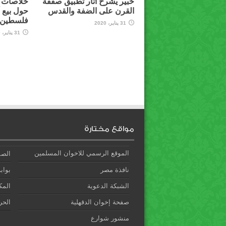
خبير يشرح آثار تطبيق صفقة
خلاصات م
القرن على الضفة والقدس
حول بيع 
فلسطين ل
31 يناير، 2020
31 يناير، 2020
مواقع مختارة
الموقع الرسمي للاخوان المسلمين
الصف
نافذة مصر
بوابة
الشبكة الدعوية
المك
صفحة إخوان الدقهلية
الحري
منشور شوارع