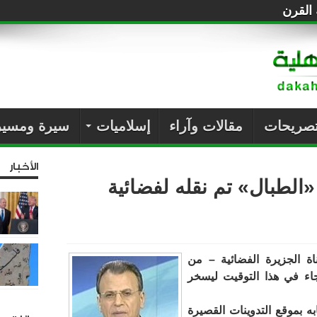
القرن
ة “الصفقة السيئة”: تؤدي إلى تفاقم الانتهاكات وتكريس الإفل
تصريحات
مقالات وآراء
إسلاميات
سيرة ومسير
الأخبار
«الطبال» تم نقله لفضائية
اة الجزيرة الفضائية – من
جاء في هذا التوقيت ليسخر
 بموقع التدوينات القصيرة