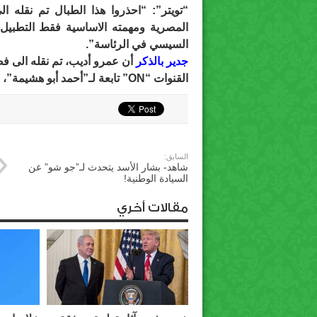
“تويتر”: “احذروا هذا الطبال تم نقله ا
المصرية ومهمته الاساسية فقط التطبيل ل
السيسي في الرئاسة”.
جدير بالذكر
أن عمرو أديب، تم نقله الى فض
القنوات “ON” تابعة لـ”أحمد أبو هشيمة”، الموالي لنظام عبد الفتاح السيسي.
السابق:
شاهد- بشار الأسد يتحدث لـ”جو شو” عن
السيادة الوطنية!
مقالات أخري