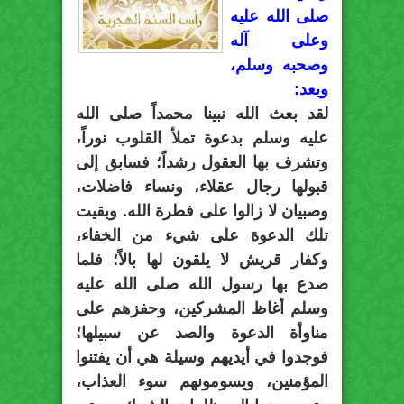
صلى الله عليه
وعلى آله
وصحبه وسلم،
وبعد:
لقد بعث الله نبينا محمداً صلى الله
عليه وسلم بدعوة تملأ القلوب نوراً،
وتشرف بها العقول رشداً؛ فسابق إلى
قبولها رجال عقلاء، ونساء فاضلات،
وصبيان لا زالوا على فطرة الله. وبقيت
تلك الدعوة على شيء من الخفاء،
وكفار قريش لا يلقون لها بالاً؛ فلما
صدع بها رسول الله صلى الله عليه
وسلم أغاظ المشركين، وحفزهم على
مناوأة الدعوة والصد عن سبيلها؛
فوجدوا في أيديهم وسيلة هي أن يفتنوا
المؤمنين، ويسومونهم سوء العذاب،