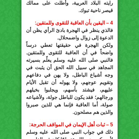
رايته البلاد العربية، وأطلت على ممالك
قيصر ناحية تبوك.
4 – اليقين بأن العاقبة للتقوى وللمتقين:
فالذي ينظر في الهجرة بادئ الرأي يظن أن
الدعوة إلى زوال واضمحلال.
ولكن الهجرة في حقيقتها تعطي درساً
واضحاً في أن العاقبة للتقوى وللمتقين.
فالنبي صلى الله عليه وسلم يعلّم بسيرته
المجاهد في سبيل الله الحق أن يثبت في
وجه أشياع الباطل، ولا يهن في دفاعهم
وتقويم عوجهم، ولا يهوله أن تقبل الأيام
عليهم، فيشتد بأسهم، ويجلبوا بخيلهم
ورجالهم؛ فقد يكون للباطل جولة، ولأشياعه
صولة، أما العاقبة فإنما هي للذين صبروا
والذين هم مصلحون.
5 – ثبات أهل الإيمان في المواقف الحرجة:
ذلك في جواب النبي صلى الله عليه وسلم