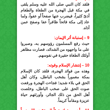
فلقد كان النبي صلى الله عليه وسلم يلقى
في مكة قبل الهجرة من الطغاة والطغام
أذىً كثيراً، فيضرب عنها صفحاً أو عفواً، ولما
عاد إلى مكة فاتحاً ظافراً عفا وصفح عمن
أذاه.
9 – إستبانة أثر الإيمان:
حيث رفع المسلمون رؤوسهم به، وصبروا
على ما واجهوه من الشدائد، فصارت مظاهر
أولئك الطغاة حقيرة في نفوسهم.
10 – إنتشار الإسلام وقوته:
وهذه من فوائد الهجرة، فلقد كان الإسلام
بمكة مغموراً بشخب الباطل، وكان أهل
الحق في بلاء شديد؛ فجاءت الهجرة ورفعت
صوت الحق على صخب الباطل، وخلصت
أهل الحق من ذلك الجائر، وأورثتهم حياة
عزيزة ومقاماً كريماً.