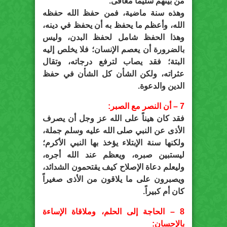
من بينهم سليماً معافى.
وهذه سنة ماضية، فمن حفظ الله حفظه
الله، وأعظم ما يحفظ به أن يحفظ في دينه،
وهذا الحفظ شامل لحفظ البدن، وليس
بالضرورة أن يعصم الإنسان؛ فلا يخلص إليه
البتة؛ فقد يصاب لترفع درجاته، وتقال
عثراته، ولكن الشأن كل الشأن في حفظ
الدين والدعوة.
7 – أن النصر مع الصبر:
فقد كان هيناً على الله عز وجل أن يصرف
الأذى عن النبي صلى الله عليه وسلم جملة،
ولكنها سنة الإبتلاء يؤخذ بها النبي الأكرم؛
ليستبين صبره، ويعظم عند الله أجره،
وليعلم دعاة الإصلاح كيف يقتحمون الشدائد،
ويصبرون على ما يلاقون من الأذى صغيراً
كان أم كبيراً.
8 – الحاجة إلى الحلم، وملاقاة الإساءة
بالإحسان: