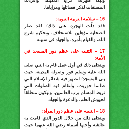
وبهذا ظهرت مزايا المدينة، وأفردت
المصنفات لذكر فضائلها ومزاياها.
16 – سلامة التربية النبوية:
فقد دلّت الهجرة على ذلك؛ فقد صار
الصحابة مؤهلين للاستخلاف، وتحكيم شرع
الله، والقيام بأمره، والجهاد في سبيله.
17 – التنبيه على عظم دور المسجد في
الأمة:
ويتجلى ذلك في أول عمل قام به النبي صلى
الله عليه وسلم فور وصوله المدينة، حيث
بنى المسجد؛ لتظهر فيه شعائر الإسلام التي
طالما حوربت، ولتقام فيه الصلوات التي
تربط المسلم برب العالمين، وليكون منطلقاً
لجيوش العلم، والدعوة والجهاد.
18 – التنبيه على عظم دور المرأة:
ويتجلى ذلك من خلال الدور الذي قامت به
عائشة وأختها أسماء رضي الله عنهما حيث