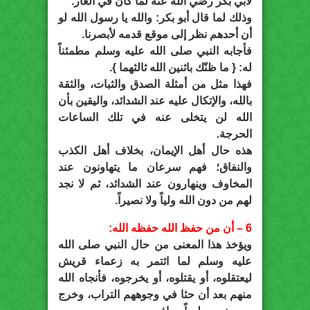
لأبي بكر رضي الله عنه لمّا كان في الغار.
وذلك لما قال أبو بكر: والله يا رسول الله لو
أن أحدهم نظر إلى موقع قدمه لأبصرنا.
فأجابه النبي صلى الله عليه وسلم مطمئناً
له: { ما ظنّك باثنين الله ثالثهما }.
فهذا مثل من أمثلة الصدق والثبات، والثقة
بالله، والإتكال عليه عند الشدائد، واليقين بأن
الله لن يتخلى عنه في تلك الساعات
الحرجة.
هذه حال أهل الإيمان، بخلاف أهل الكذب
والنفاق؛ فهم سرعان ما يتهاونون عند
المخاوف وينهارون عند الشدائد، ثم لا نجد
لهم من دون الله ولياً ولا نصيراً.
6 – أن من حفظ الله حفظه الله:
ويؤخذ هذا المعنى من حال النبي صلى الله
عليه وسلم لما ائتمر به زعماء قريش
ليعتقلوه، أو يقتلوه، أو يخرجوه، فأنجاه الله
منهم بعد أن حثا في وجوههم التراب، وخرج