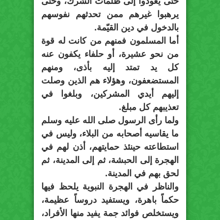
حتى يعودوا إلى ظلمات الشرك، وحتى
يرهبوا غيرهم ممن تحدثهم نفوسهم
بالدخول في دين القيّمة.
أما المسلمون فمنهم من كانت له قوة
من نحو عشيرة، أو حلفاء يكفون عنه
كل يد تمتد إليه بأذى، ومنهم
المستضعفون، وهؤلاء هم الذين وصلت
إليهم أيدي المشركين، وبلغوا في
تعذيبهم كل مبلغ.
ولما رأى الرسول صلى الله عليه وسلم
ما يقاسيه أصحابه من البلاء، وليس في
استطاعته حينئذ حمايتهم، أذن لهم في
الهجرة إلى الحبشة، ثم إلى المدينة، ثم
لحق بهم في المدينة.
والناظر في الهجرة النبوية يلحظ فيها
حكماً باهرة، ويستفيد دروساً عظيمة،
ويستخلص فوائد جمة يفيد منها الأفراد،