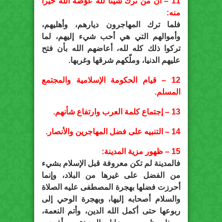
11 – أن من ترك شيئاً لله عوّضه الله خيراً
منه:
فلما ترك المهاجرون ديارهم، وأهليهم،
وأموالهم التي هي أحب شيء إليهم، لما
تركوا ذلك كله لله، أعاضهم الله بأن فتح
عليهم الدنيا، وملّكهم شرقها وغربها.
12 – قيام الحكومة الإسلامية والمجتمع
المسلم.
13 – إجتماع كلمة العرب وارتفاع شأنهم.
14 – التنبيه على فضل المهاجرين والأنصار.
15 – ظهور مزية المدينة:
فالمدينة لم تكن معروفة قبل الإسلام بشيء
من الفضل على غيرها من البلاد، وإنما
أحرزت فضلها بهجرة المصطفى عليه الصلاة
والسلام أصحابه إليها، وبهجرة الوحي إلى
ربوعها حتى أكمل الله الدين، وأتم النعمة،