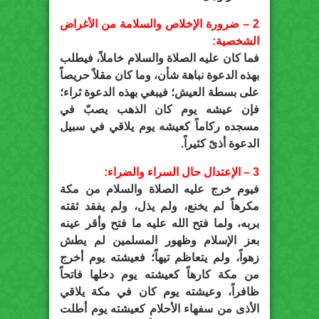
2 – ضرورة الإخلاص والسلامة من الأغراض
الشخصية:
فما كان عليه الصلاة والسلام خاملاً، فيطلب
بهذه الدعوة نباهة شأن، وما كان مقلاً حريصاً
على بسطة العيش؛ فيبغي بهذه الدعوة ثراء؛
فإن عيشه يوم كان الذهب يصبّ في
مسجده ركاماً كعيشه يوم يلاقي في سبيل
الدعوة أذىً كثيراً.
3 – الإعتدال حال السراء والضراء:
فيوم خرج عليه الصلاة والسلام من مكة
مكرهاً لم يخنع، ولم يذل، ولم يفقد ثقته
بربه، ولما فتح الله عليه ما فتح وأقر عينه
بعز الإسلام وظهور المسلمين لم يطش
زهواً، ولم يتعاظم تيهاً؛ فعيشته يوم أخرج
من مكة كارهاً كعيشته يوم دخلها فاتحاً
ظافراً، وعيشته يوم كان في مكة يلاقي
الأذى من سفهاء الأحلام كعيشته يوم أطلت