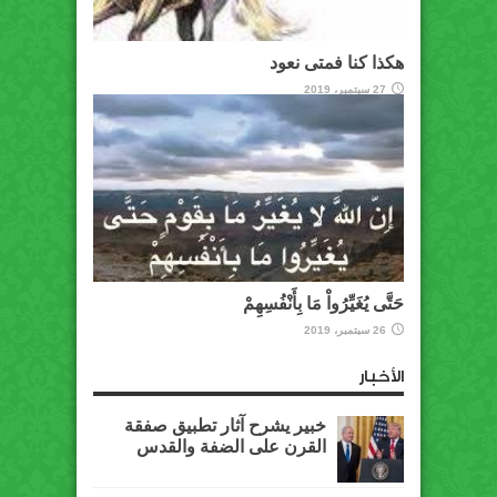
هكذا كنا فمتى نعود
27 سبتمبر، 2019
حَتَّى يُغَيِّرُواْ مَا بِأَنْفُسِهِمْ
26 سبتمبر، 2019
الأخبار
خبير يشرح آثار تطبيق صفقة
القرن على الضفة والقدس