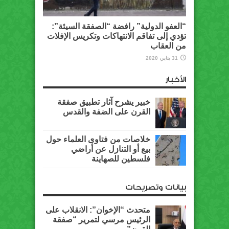
“العفو الدولية” رافضة “الصفقة السيئة”:
تؤدي إلى تفاقم الانتهاكات وتكريس الإفلات
من العقاب
31 يناير، 2020
الأخبار
خبير يشرح آثار تطبيق صفقة
القرن على الضفة والقدس
خلاصات من فتاوى العلماء حول
بيع أو التنازل عن أراضي
فلسطين للصهاينة
بيانات وتصريحات
متحدث “الإخوان”: الانقلاب على
الرئيس مرسي لتمرير “صفقة