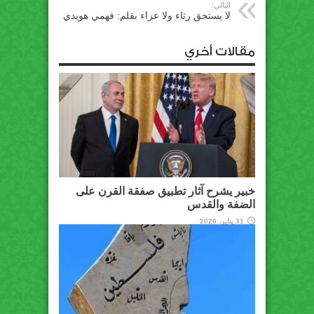
التالي:
لا يستحق رثاء ولا عزاء بقلم: فهمي هويدي
مقالات أخري
خبير يشرح آثار تطبيق صفقة القرن على
الضفة والقدس
31 يناير، 2020