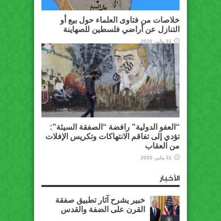
خلاصات من فتاوى العلماء حول بيع أو
التنازل عن أراضي فلسطين للصهاينة
31 يناير، 2020
“العفو الدولية” رافضة “الصفقة السيئة”:
تؤدي إلى تفاقم الانتهاكات وتكريس الإفلات
من العقاب
31 يناير، 2020
الأخبار
خبير يشرح آثار تطبيق صفقة
القرن على الضفة والقدس