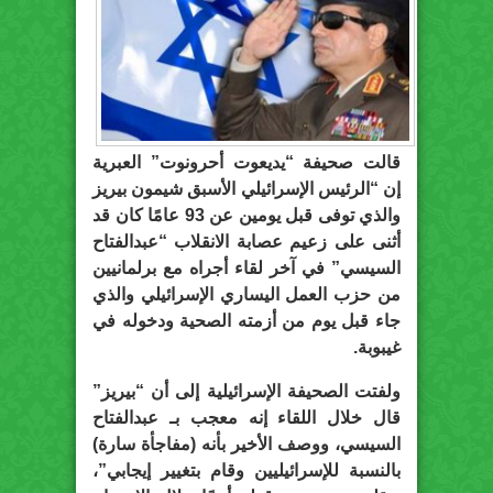
قالت صحيفة “يديعوت أحرونوت” العبرية
إن “الرئيس الإسرائيلي الأسبق شيمون بيريز
والذي توفى قبل يومين عن 93 عامًا كان قد
أثنى على زعيم عصابة الانقلاب “عبدالفتاح
السيسي” في آخر لقاء أجراه مع برلمانيين
من حزب العمل اليساري الإسرائيلي والذي
جاء قبل يوم من أزمته الصحية ودخوله في
غيبوبة.
ولفتت الصحيفة الإسرائيلية إلى أن “بيريز”
قال خلال اللقاء إنه معجب بـ عبدالفتاح
السيسي، ووصف الأخير بأنه (مفاجأة سارة)
بالنسبة للإسرائيليين وقام بتغيير إيجابي”،