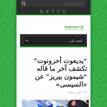
“يديعوت أحرونوت”
تكشف آخر ما قاله
“شيمون بيريز” عن
«السيسى»
1 أكتوبر، 2016