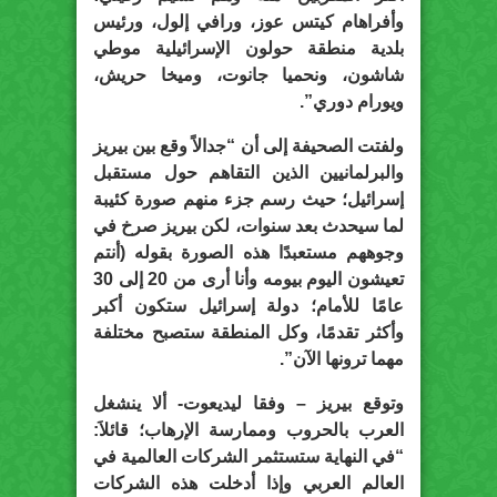
وأفراهام كيتس عوز، ورافي إلول، ورئيس
بلدية منطقة حولون الإسرائيلية موطي
شاشون، ونحميا جانوت، وميخا حريش،
ويورام دوري”.
ولفتت الصحيفة إلى أن “جدالاً وقع بين بيريز
والبرلمانيين الذين التقاهم حول مستقبل
إسرائيل؛ حيث رسم جزء منهم صورة كئيبة
لما سيحدث بعد سنوات، لكن بيريز صرخ في
وجوههم مستعبدًا هذه الصورة بقوله (أنتم
تعيشون اليوم بيومه وأنا أرى من 20 إلى 30
عامًا للأمام؛ دولة إسرائيل ستكون أكبر
وأكثر تقدمًا، وكل المنطقة ستصبح مختلفة
مهما ترونها الآن”.
وتوقع بيريز – وفقا ليديعوت- ألا ينشغل
العرب بالحروب وممارسة الإرهاب؛ قائلاَ:
“في النهاية ستستثمر الشركات العالمية في
العالم العربي وإذا أدخلت هذه الشركات