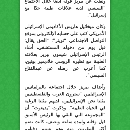
ونقلت عن بيريز قوله أيضًا خلال الاجتماع
“السيسي لديه علاقات طيبة جدًا مع
إسرائيل”.
وكان ميخائيل هاريس الأكاديمي الإسرائيلي
الأمريكي كتب على حسابه الإلكتروني بموقع
التواصل الاجتماعي “تويتر”: “الحق يقال:
قبل يوم من دخوله المستشفى، أشاد
الرئيس الإسرائيلي شيمون بيريز بعلاقته
الطيبة مع نظيره الروسي فلاديمير بوتين،
كما أعرب عن رضاه عن عبدالفتاح
السيسي”.
وأضاف بيريز خلال اجتماعه بالبرلمانيين
الإسرائيليين “سترون العرب والفلسطينيين
مثلنا نحن الإسرائيليين، لديهم مثلنا الرغبة
في الحياة الطيبة”. وذكرت “يديعوت” أن
“المجموعة التي التقي بها الرئيس الأسبق
قبل وفاته ولمدة ساعة ونصف، كانت تضم
أكثر المقربين منه وهم نسيم زفيلي،