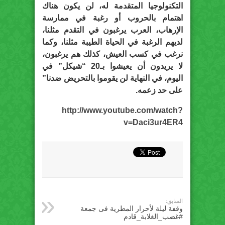
التكنولوجيا المتقدمة له، لن يكون هناك
اهتمام بالحروب أو رغبة في ممارسة
الإرهاب، العرب يرغبون في التقدم مثلنا،
لديهم الرغبة في الحياة الطيبة مثلنا، وكما
نرغب في كسب العيش، كذلك هم يرغبون،
لا يريدون أن يعيشوا بـ20 “شيكل” في
اليوم، في النهاية لن يقوموا بالتحريض ضدنا”
على حد زعمه.
http://www.youtube.com/watch?
v=Daci3ur4ER4
السابق:
وقفة ليلة لأحرار المطرية فى جمعة
#غضب_الغلابة_قادم