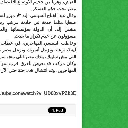
العيش، وهربا من جحيم الأوضاع الاقتصادي
مصر تحت حكم العسكر.
وقال عبد الفتاح السيسي: إنه “لا مبرر ل
ضحايا مثلما حدث في حادث مركب رشي
مشيرا إلى أن الدولة بمؤسساتها والم
مسؤولون عن عدم تكرار ما حدث.
وخاطب السيسي المهاجرين، في خطاب له ا
ليه؟، تزعلنا وتزعل أسرتك وتزعل مصر عل
اللي مش سايبك، بلدك مصر اللي مش سايباك
وكان مركب قد تعرض للغرق قرب سواحل ر
المهاجرين، وتم انتشال 168 جثة حتى الآن، وجار البحث عن مئات آخرين.
youtube.com/watch?v=UD08xVPZk3E