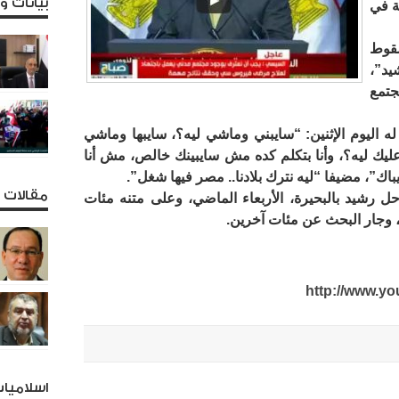
بيانات 
ة في
سقوط
د”،
جتمع
ليوم الإثنين: “سايبني وماشي ليه؟، سايبها وماشي
يك ليه؟، وأنا بتكلم كده مش سايبينك خالص، مش أنا
”، مضيفا “ليه نترك بلادنا.. مصر فيها شغل”.
مقالات و
شيد بالبحيرة، الأربعاء الماضي، وعلى متنه مئات
http://www.
اسلاميا