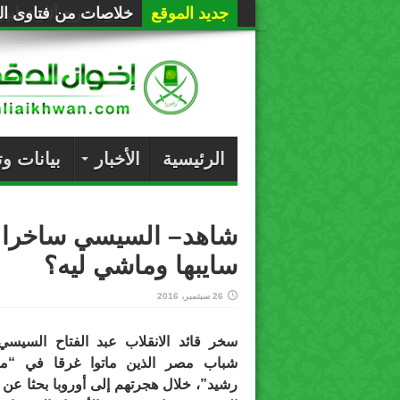
جديد الموقع
خلاصات من فتاوى الع
الرئيسية
الأخبار
بيانات و
شاهد– السيسي ساخرا 
سايبها وماشي ليه؟
26 سبتمبر، 2016
سخر قائد الانقلاب عبد الفتاح السيس
شباب مصر الذين ماتوا غرقا في “م
رشيد”، خلال هجرتهم إلى أوروبا بحثا عن 