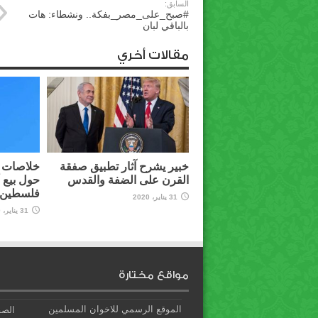
السابق:
#صبح_على_مصر_بفكة.. ونشطاء: هات
بالباقي لبان
مقالات أخري
خبير يشرح آثار تطبيق صفقة
خلاصات م
القرن على الضفة والقدس
حول بيع 
فلسطين ل
31 يناير، 2020
31 يناير، 2020
مواقع مختارة
الموقع الرسمي للاخوان المسلمين
الصف