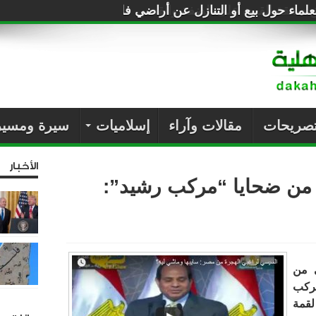
لماء حول بيع أو التنازل عن أراضي فلسطين للصهاينة
تصريحات
مقالات وآراء
إسلاميات
سيرة ومسير
الأخبار
من ضحايا “مركب رشيد”:
ي من
ركب
لقمة