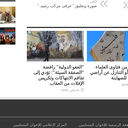
التالي:
صورة وتعليق ” غرقى مركب رشيد “
ن فتاوى العلماء
“العفو الدولية” رافضة
أو التنازل عن أراضي
“الصفقة السيئة”: تؤدي إلى
لصهاينة
تفاقم الانتهاكات وتكريس
الإفلات من العقاب
31 يناير، 2020
حة الرسمية للإخوان المسلمين
المركز الإعلامي للإخوان المسلمين