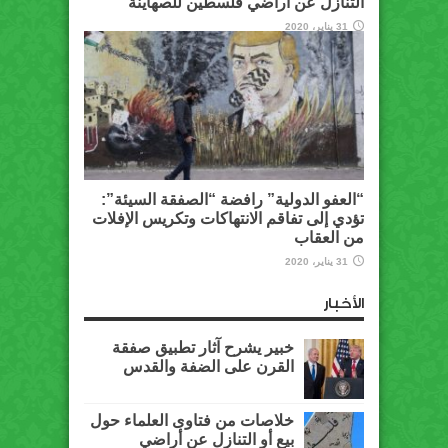
التنازل عن أراضي فلسطين للصهاينة
31 يناير، 2020
“العفو الدولية” رافضة “الصفقة السيئة”:
تؤدي إلى تفاقم الانتهاكات وتكريس الإفلات
من العقاب
31 يناير، 2020
الأخبار
خبير يشرح آثار تطبيق صفقة
القرن على الضفة والقدس
خلاصات من فتاوى العلماء حول
بيع أو التنازل عن أراضي