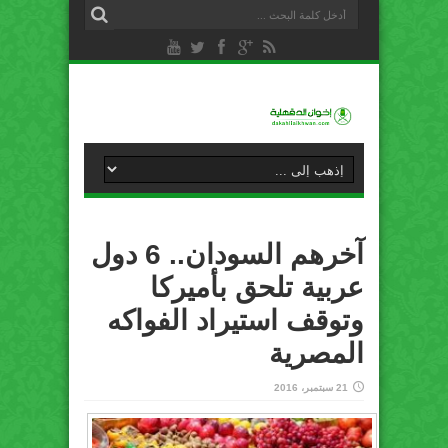
آخرهم السودان.. 6 دول
عربية تلحق بأميركا
وتوقف استيراد الفواكه
المصرية
21 سبتمبر، 2016