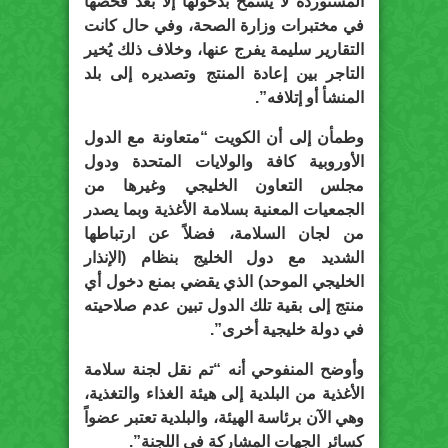
المستوردة لا يسمح بدخولها إلا بعد فحصها
في مختبرات وزارة الصحة، وفي حال كانت
التقارير سليمة يفرج عنها، وخلاف ذلك يُخير
التاجر بين إعادة المنتج وتصديره إلى بلد
المنشأ أو إتلافه”.
وطمأن إلى أن الكويت “متعاونة مع الدول
الأوروبية كافة والولايات المتحدة ودول
مجلس التعاون الخليجي وغيرها من
الجمعيات المعنية بسلامة الأغذية وبما يصدر
من لجان السلامة، فضلاً عن ارتباطها
الشديد مع دول الخليج بنظام (الإنذار
الخليجي الموحد) الذي يقضي بمنع دخول أي
منتج إلى بقية تلك الدول تبين عدم صلاحيته
في دولة خليجية أخرى”.
وأوضح المنفوحي أنه “تم نقل لجنة سلامة
الأغذية من البلدية إلى هيئة الغذاء والتغذية،
وهي الآن برئاسة الهيئة، والبلدية تعتبر عضواً
كسائر الجهات المشاركة في اللجنة”.