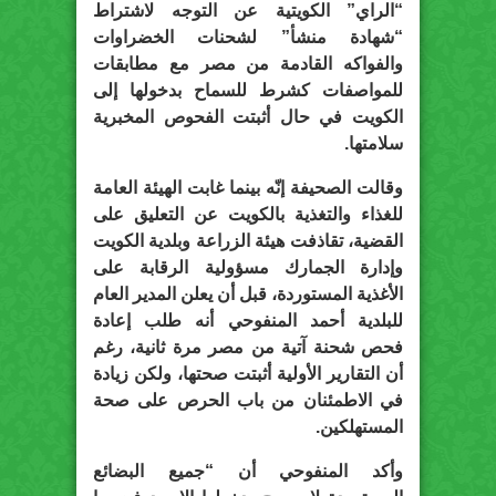
“الراي” الكويتية عن التوجه لاشتراط
“شهادة منشأ” لشحنات الخضراوات
والفواكه القادمة من مصر مع مطابقات
للمواصفات كشرط للسماح بدخولها إلى
الكويت في حال أثبتت الفحوص المخبرية
سلامتها.
وقالت الصحيفة إنّه بينما غابت الهيئة العامة
للغذاء والتغذية بالكويت عن التعليق على
القضية، تقاذفت هيئة الزراعة وبلدية الكويت
وإدارة الجمارك مسؤولية الرقابة على
الأغذية المستوردة، قبل أن يعلن المدير العام
للبلدية أحمد المنفوحي أنه طلب إعادة
فحص شحنة آتية من مصر مرة ثانية، رغم
أن التقارير الأولية أثبتت صحتها، ولكن زيادة
في الاطمئنان من باب الحرص على صحة
المستهلكين.
وأكد المنفوحي أن “جميع البضائع