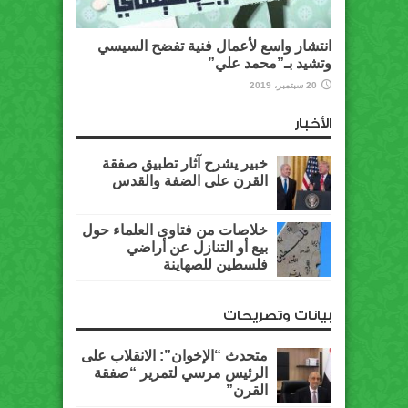
انتشار واسع لأعمال فنية تفضح السيسي
وتشيد بـ”محمد علي”
20 سبتمبر، 2019
الأخبار
خبير يشرح آثار تطبيق صفقة
القرن على الضفة والقدس
خلاصات من فتاوى العلماء حول
بيع أو التنازل عن أراضي
فلسطين للصهاينة
بيانات وتصريحات
متحدث “الإخوان”: الانقلاب على
الرئيس مرسي لتمرير “صفقة
القرن”