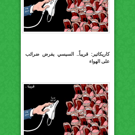
كاريكاتير: قريباً.. السيسي يفرض ضرائب
على الهواء