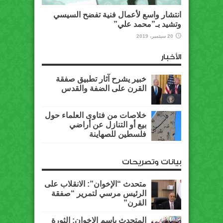
انتشار واسع لأعمال فنية تفضح السيسي
وتشيد بـ”محمد علي”
20 سبتمبر، 2019
الأخبار
خبير يشرح آثار تطبيق صفقة
القرن على الضفة والقدس
خلاصات من فتاوى العلماء حول
بيع أو التنازل عن أراضي
فلسطين للصهاينة
بيانات وتصريحات
متحدث “الإخوان”: الانقلاب على
الرئيس مرسي لتمرير “صفقة
القرن”
المتحدث باسم الإخوان: الثورة