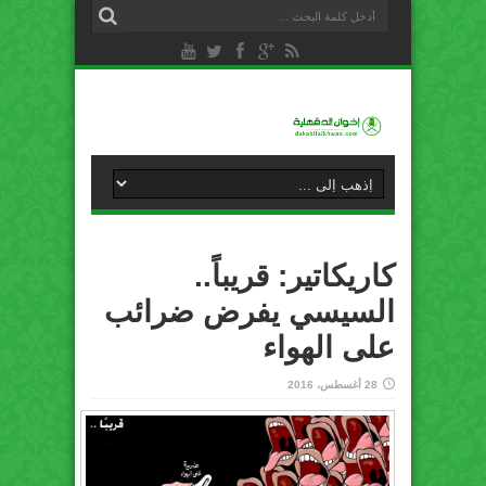
كاريكاتير: قريباً..
السيسي يفرض ضرائب
على الهواء
28 أغسطس، 2016