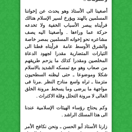
أصغينا الى الأستاذ وهو يحدث عن إخواننا
المسلمين بالهند ويؤرخ لسير الإسلام هنالك
فرأيناه يبصر الأسباب الخفية ولا تخدعه
حركة عما وراءها . وأصغينا اليه يصف
مشاعره نحو إخوانه المسلمين بمصر خاصة
والشرق الأوسط عامة فرأيناه فطنا الى
التيارات المتضاربة مقدرا لجهود الدعاة
المخلصين ومقدرا كذلك ما يزحم طريقهم
من صعاب وهو مع تمسكه الشديد بالاسلام
شكلا وموضوعا ـ حتى ليظنه السطحيون
متزمتا ـ تراه واسع منادح النظر .مرنا فى
مواجهة ما يرضى وما يسخط مرونة الخلق
العالى لا مرونة التحلل وقلة الاكتراث .
وكم يحتاج رؤساء الهيئات الإسلامية عندنا
الى هذا المسلك الراشد .
زارنا الأستاذ أبو الحسن ـ ونحن نكافح الأمر