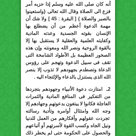
أنه كان صلى الله عليه وسلم إذا حزبه أمر
فزع الى الصلاة وقال الله تعالى {واستعينوا
بالصبر والصلاة } [ البقرة : 45 ] ولا شك أن
مهمة الدعوة أعظم من أن يضطلع بها
الإنسان بقوته الجسدية وعدته المادية
وكفايته العلمية والعقلية لا يستقبل بها إلا
بالقوة الروحية ونصر الله ومعونته وإن هذه
الصخور العظيمة بل الأطواد الشامخة التى
تقف فى سبيل الدعوة وتهجم على رؤوس
الدعاة وتصطدم بجهودهم لا تذوب إلا بنصر
الله الذى يستنزل بالدعاء والإلتجاء اليه .
2ـ امتازت دعوة الأنبياء وجهودهم بتجردها
من التفكير فى المنافع المادية والثمرات
العاجلة فكانوا لا يبتغون بدعوتهم وجهادهم إلا
وجه الله وامتثال أوامره وتأدية رسالته
تجردت عقولهم وأفكارهم من العمل للدنيا
ونيل الجاه وكسب القوة لأسرتهم أو أتباعهم
والحصول على الحكومة حتى لم يخطر ذلك