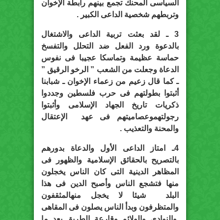
السياسى المحنك تجمع بينهم رابطة الإخوان
وتربطهم شخصية الداعى الكبير .
3 ـ لقد بعثت تربية الداعى والاشتغال
بالدعوة ورد الفعل ضد التحلل والتفسخ
حماسة عظيمة وتماسكا عجيبا فى نفوس
الدعاة وجعلت من الشعب ” الرخو الرقيق ”
ـ كما قال زعيم من زعماء الإخوان ـ شبابنا
أثبتوا بطولتهم فى حرب فلسطين وجددوا
ذكريات تاريخ الجهاد الإسلامى وأثبتوا
رجولتهموعصاميتهم فى عهد الإعتقال
والمحنة والتعذيب .
4ـ امتاز الداعى الأول والدعاة بدورهم
بالتصريح بالحقائق الإسلامية والظهور فى
المظاهر الدينية التى كان الناس يخجلون
منها فتشجع الناس وأصبح الدين فى هذا
البلد شيئا لا يخجل منهالمثقفون
والمتظرفون وبدأ الناس يصلون فى المقاهى
والنوادى والولائم وقارعة الطريق بعد ما