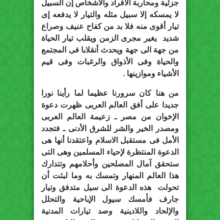
جزئية ومحاربة الأفراد والأشخاص إن السبيل
لا يمسكه إلا سبيل مثله والتيار لا يدفعه إى
تيار أقوى منه فلا بد من كفاح عنيف وصراع
شديد يغير مجرى الزمن ويقلب تيار الحياة
من جهة الى جهة ويحدث أنقلابا فى المجتمع
والحياة وفى الأذواق والرغبات وفى قيم
الأشياء وموازينها .
من هنا كان سرورنا عظيما لما رأينا نورا
جديدا على أفق العالم العربى ظهرت دعوة
الإخوان من مصر ـ زعيمة العالم العربى
ومصدر الخير والشر للشرق الأدنى ـ فتجدد
الأمل فى مستقبل الاسلام واعتقدنا أنها هى
الدعوة المنتظرة لإحياء المسلمين وهى التى
ستحقق آمال المصلحين وأحلامهم وتتدارك
هذا العالم المنهار وتمسك به وما لبثت أن
تحولت هذه الدعوة الى سيل متدفق وتيار
جارف فأمسك سيول الإباحية والتحلل
والإلحاد واللادينية وصد تيارات المدنية