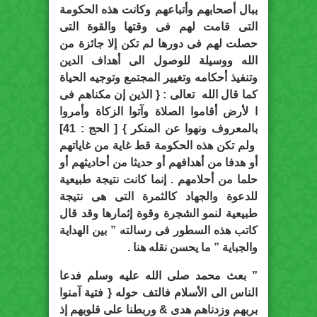
ببال أصحابهم وأتباعهم وكانت هذه الحكومة
التى قامت لهم فى وقتها والقوة التى
حصلت لهم فى دورها لم تكن إلا جائزة من
الله ووسيلة للوصول الى أهداف الدين
وتنفيذ أحكامه وتغيير المجتمع وتوجيه الحياة
كما قال الله تعالى : { الذين إن مكناهم فى
ا لأرض أقاموا الصلاة وآتوا الزكاة وأمروا
بالمعروف ونهوا عن المنكر } [ الحج : 41]
ولم تكن هذه الحكومة قط غاية من غاياتهم
أو هدفا من أهدافهم أو حديثا من أحاديثهم أو
حلما من أحلامهم . إنما كانت نتيجة طبيعية
للدعوة والجهاد كالثمرة التى هى نتيجة
طبيعية لنمو الشجرة وقوة إثمارها وقد قال
كاتب هذه السطور فى رسالته ” بين الهداية
والجباية ” ما يحسن نقله هنا .
” بعث محمد صلى الله عليه وسلم فدعا
الناس الى الأسلام فالتف حوله { فتية آمنوا
بربهم وزدناهم هدى & وربطنا على قلوبهم إذ