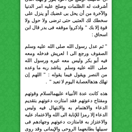
أشرقت له الظلمات وصلح عليه امر الدنيا
والآخرة من أن يحل بى غضبك أو ينزل على
سخطك لك العتبى حتى ترضى ولا حول ولا
قوة إلا بك ” واذكروا موقفه فى بدر قال ابن
اسحاق :
” ثم عدل رسول الله صلى الله عليه وسلم
الصفوف ورجع الى ا لعريش فدخله ومعه
فيه أبو بكر وليس معه غيره ورسول الله
صلى الله عليه وسلم يناشد ربه ما وعده
من النصر ويقول فيما يقوله : ” اللهم إن
تهلك هذهالعصابة اليوم لا تعبد ” .
هذه كانت عدة الأنبياء عليهمالسلام وقوتهم
ومفتاح دعوتهم فقد امتازت دعوتهم بتقديم
الدعاء والاهتمام به والابتهال فيه وليس
الدعاء إلا رمزا للإنابة الى الله والاعتماد عليه
والاعتزاز به فامتازت دعوتهم وجهادهم فى
سبيلها بطابعهما الروحى والإيمانى وقد روى