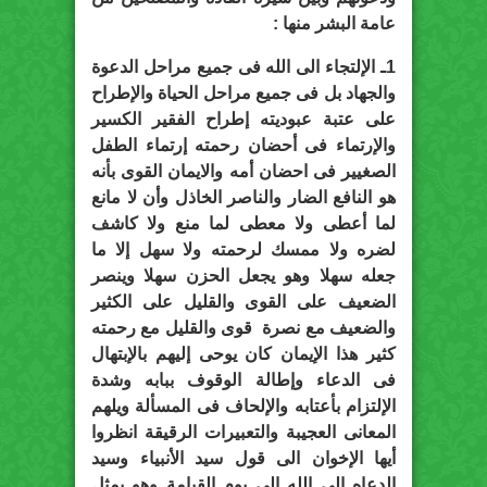
عامة البشر منها :
1ـ الإلتجاء الى الله فى جميع مراحل الدعوة
والجهاد بل فى جميع مراحل الحياة والإطراح
على عتبة عبوديته إطراح الفقير الكسير
والإرتماء فى أحضان رحمته إرتماء الطفل
الصغيير فى احضان أمه والايمان القوى بأنه
هو النافع الضار والناصر الخاذل وأن لا مانع
لما أعطى ولا معطى لما منع ولا كاشف
لضره ولا ممسك لرحمته ولا سهل إلا ما
جعله سهلا وهو يجعل الحزن سهلا وينصر
الضعيف على القوى والقليل على الكثير
والضعيف مع نصرة قوى والقليل مع رحمته
كثير هذا الإيمان كان يوحى إليهم بالإبتهال
فى الدعاء وإطالة الوقوف ببابه وشدة
الإلتزام بأعتابه والإلحاف فى المسألة ويلهم
المعانى العجيبة والتعبيرات الرقيقة انظروا
أيها الإخوان الى قول سيد الأنبياء وسيد
الدعاه الى الله الى يوم القيامة وهو يمثل