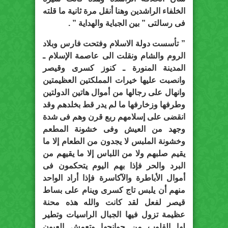
الخلفاء الراشدين وهنا أنقل مرة ثانية ما قلته
فى رسالتى ” بين الجباية والهداية ” .
” تأسست دولة الاسلام وفتحت فارس وبلاد
الروم والشام ونقلت الى عاصمة الإسلام ـ
المدينة المنورة ـ كنوز كسرى وقيصر
وانصبت عليها خيرات المملكتين العظيمتين
وانهال على رجالها من أموال هاتين الدولتين
وطرفها وزخارفها ما لم يدر قط بخلدهم وقد
انقضى على إسلامهم ربع قرن وهم فى شدة
وجهد من العيش وفى خشونة المطعم
وخشونة الملبس لا يجدون من الطعام إلا ما
يقيم صلبهم ولا من اللباس إلا ما يقيهم من
البرد والحر فإذا بهم اليوم يتحكمون فى
أموال الأباطرة والآكاسرة فإذا أراد الواحد
منهم أن يلبس تاج كسرى وينام على بساط
قيصر لفعل لقد كانت والله هذه محنة
عظيمة تزول فيها الجبال الراسيات وتطير
لها القلوب من جوانحها وتعمش العيون