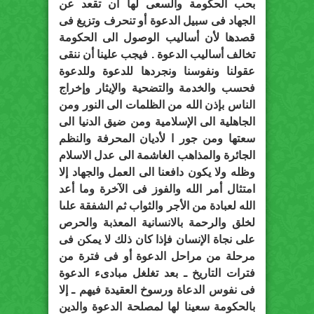
بحب الحكومة والسعى لها أن تقعد عن
الجهاد فى سبيل الدعوة أو تنحرف وتزيغ فى
قصدها لأن أساليب الوصول الى الحكومة
تخالف أساليب الدعوة . فيجب علينا أن ننقى
عقولنا ونفوسنا ونجردها للدعوة وللدعوة
فحسب والخدمة والتضحية والإيثار وإخراج
الناس بإذن الله من الظلمات الى النور ومن
الجاهلية الى الإسلامية ومن ضيق الدنيا الى
سعتها ومن جور ا لأديان المحرفة والنظم
الجائرة والمذاهب الغاشمة الى عدل الاسلام
وظله ولا يكون دافعنا الى العمل والجهاد إلا
امتثال أمر الله والفوز فى الآخرة وما أعد
الله لعبادة من الأجر والثواب ثم الشفقة علىا
لخلق والرحمة بالانسانية المعذبة والحرص
على نجاة الإنسان فإذا كان ذلك لا يمكن فى
مرحلة من مراحل الدعوة أو فى فترة من
فترات التاريخ ـ بعد تغلغل مبادىء الدعوة
فى نفوس الدعاة ورسوخ العقيدة فيهم ـ إلا
بالحكومة سعينا لها لمصلحة الدعوة والدين