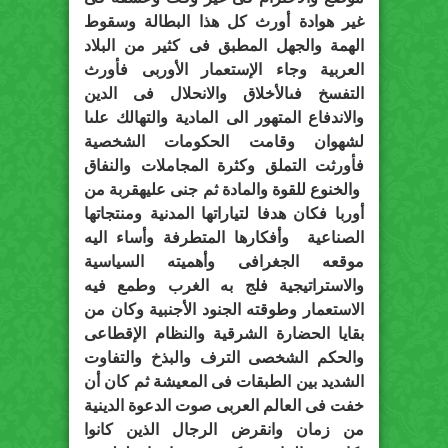
غير هوادة أورث كل هذا البطالة وسقوط
الهمة والجهل المطبق فى كثير من البلاد
العربية وجاء الإستعمار الأوربى فأورث
التفسخ فىالأخلاق والانحلال فى الدين
والاندفاع المتهور الى المادية والتهالك علىا
لشهوان وقامت الحكومات الشخصية
فأورثت التملق وكثرة المجاملات والنفاق
والخنوع للقوة والمادة ثم جنى عليهقربة من
أوربا فكان هدفا لتياراتها المدنية ومنتجاتها
الصناعية وأفكارها المتطرفة وأساء اليه
موقعه الجغرافى وأهميته السياسية
والاستراتيجية فلج به الغرب وطمع فيه
الاستعمار وطوقته الجنود الأجنبية وكان من
بقايا الحضارة الشرقية والنظام الإقطاعى
والحكم الشخصى الترف والبذخ والتفاوت
الشديد بين الطبقات فى المعيشة ثم كان أن
خفت فى العالم العربى صوت الدعوة الدينية
من زمان وانقرض الرجال الذين كانوا