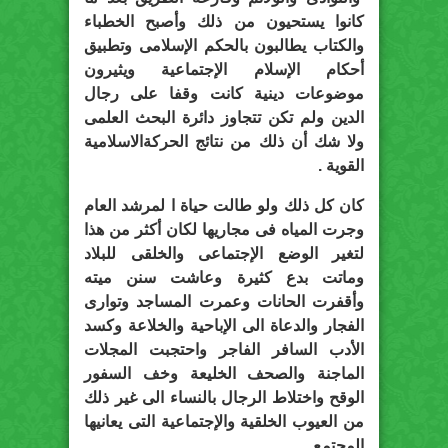
كانوا يستحيون من ذلك وأصبح الخطباء
والكتاب يطالبون بالحكم الإسلامى وتطبيق
أحكام الإسلام الإجتماعية ويثيرون
موضوعات دينية كانت وقفا على رجال
الدين ولم تكن تتجاوز دائرة البحث العلمى
ولا شك أن ذلك من نتائج الحركةالاسلامية
القوية .
كان كل ذلك ولو طالت حياة ا لمرشد العام
وجرت المياه فى مجاريها لكان أكثر من هذا
لتغير الوضع الإجتماعى والخلقى للبلاد
وماتت بدع كثيرة وعاشت سنن ميته
وأقفرت الحانات وعمرت المساجد وتوارى
الفجار والدعاة الى الإباحية والخلاعة وكسد
الأدب السافر الفاجر واحتجبت المجلات
الماجنة والصحف الخليعة وخف السفور
الوقح واختلاط الرجال بالنساء الى غير ذلك
من العيوب الخلقية والإجتماعية التى يعانيها
المجتمع .