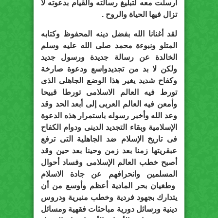
أرسلت معه لتبليغ رسالته والقيام بدعوته لا
تزال فيها الحياة والروح .
لقد أغنانا الله بفضل دينه المحفوظ وكتابه
المتلو ونبوءة محمد صلى الله عليه وسلم
الخالدة عن رسالة جديدة ورسول جديد
ولكن لا بد من تجديدواسع ودعوة صارخة
وكفاح شديد يغير هذا الوضع الجاهلى الذى
تورط فيه العالم الاسلامى تورطا قبيحا
وأمعن فيه العالم العربى إلى أبعد الحد وقد
وعد الله وأخبر رسوله باستمرار هذه الدعوة
الإسلامية وبقاء التجديد الدينى ودوام الكفاح
فى تاريخ الإسلام ضد الجاهلية التى ترفع
عبقريتها زمنا بعد زمن وحينا بعد حين وقد
أصبح خطب العالم الإسلامى وفساد أحوال
المسلمين وانحرافهم عن جادة الاسلام
وطغيان بحر المادية أعظم وأوسع من أن
يتدارك بجهود فردية وخطب منبرية ودروس
دينية ورسائل دورية مباحثات فقهية ومسائل