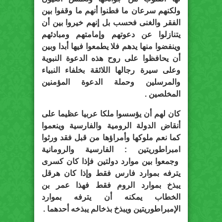
ولكنهم سرعان ما فطنوا أنهم ما وقفوا بين
الفقر والغنى فحسب بل إنهم خيروا بين أن
يتنازلوا عن دعوتهم وإمامتهم ومبادئهم
وينفضوا منها يدهم فلا يطمعوا فيها أبدا وبين
أن يحافظوا على روح هذه الدعوة النبوية
وعلى سيرة رجالها اللائقة بخلفاء النبياء
والمرسلين وحملة الدعوة المؤمنين
المخلصين .
كان لهم أن يؤسسوا ملكا عربيا عظيما على
أنقاض الدولة الرومية والفارسية وينعموا
كما نعم ملوكها وأمراؤها من قبل فقد ورثوا
امبراطوريتين : الفارسية والرومانية
وجمعوا بين موارد دولتين فإذا كان كسرى
يترفه بموارد فارس فقط وإذا كان هرقل
يبذخ بموارد الروم فقط فهذا عمر بن
الخطاب يمكنه أن يترفه بموارد
الإمبراطوريتين ويبذخ بذخالم يبذخه أحدهما .