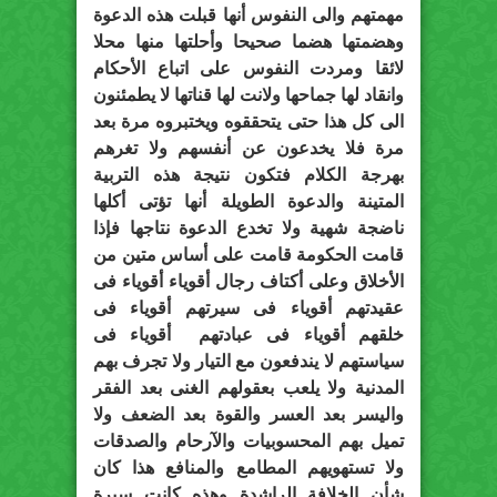
مهمتهم والى النفوس أنها قبلت هذه الدعوة
وهضمتها هضما صحيحا وأحلتها منها محلا
لائقا ومردت النفوس على اتباع الأحكام
وانقاد لها جماحها ولانت لها قناتها لا يطمئنون
الى كل هذا حتى يتحققوه ويختبروه مرة بعد
مرة فلا يخدعون عن أنفسهم ولا تغرهم
بهرجة الكلام فتكون نتيجة هذه التربية
المتينة والدعوة الطويلة أنها تؤتى أكلها
ناضجة شهية ولا تخدع الدعوة نتاجها فإذا
قامت الحكومة قامت على أساس متين من
الأخلاق وعلى أكتاف رجال أقوياء أقوياء فى
عقيدتهم أقوياء فى سيرتهم أقوياء فى
خلقهم أقوياء فى عبادتهم أقوياء فى
سياستهم لا يندفعون مع التيار ولا تجرف بهم
المدنية ولا يلعب بعقولهم الغنى بعد الفقر
واليسر بعد العسر والقوة بعد الضعف ولا
تميل بهم المحسوبيات والآرحام والصدقات
ولا تستهويهم المطامع والمنافع هذا كان
شأن الخلافة الراشدة وهذه كانت سيرة