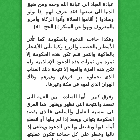
عبادة العباد الى عبادة الله وحده ومن ضيق
الدنيا الى سعتها فقد عرف انهم إذا تولوا
وسادوا { أقاموا الصلاة وآتوا الزكاة وأمروا
بالمعروف ونهوا عن المنكر } [ الحج :41].
وهكذا جاءت الدعوة بالحكومة كما تأتى
الأمطار بالخصب والزرع وكما تأتى الأشجار
بالفاكهة والثمر فلم تكن هذه الحكومة إلا
ثمرة من ثمرات هذه الدعوة الإسلامية ولم
تكن هذه العزة والقوة إلا نتيجة ذلك العذاب
الذى تحملوه من قريش وغيرهم وذلك
الهوان الذى لقوه فى مكة وغيرها .
وفرق كبير ـ أيها السادة ـ بين الغاية التى
تقصد والنتيجة التى تظهر ويظهر هذا الفرق
فى نفسية العامل والساعى فالذى يقصد
الحكومة يتوانى ويقعد إذا لم ينلها أو انقطع
أمله فيها ويشتغل بها عن الدعوة ويطغى إذا
نالها وخطر على كل جماعة تتكون عقليتها