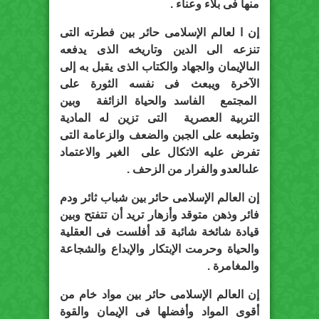
منها فى بلاء وعناء .
إن ا لعالم الإسلامى حائر بين فطرته التى
تنزعه الى الدين وتاريخه الذى يدفعه
الىالإيمان والجهاد والكتاب الذى يقبل به إلى
الآخرة ويبعث فى نفسه الثورة على
المجتمع الفاسد والحياة الزائفة وبين
التربية العصرية التى تزين له المادية
وتطبعه على الجبن والضعف والزعامة التى
تفرض عليه الاتكال على الغير والاعتماد
علىالعدو والفرار من الزحف .
إن العالم الإسلامى حائر بين شباب ثائر ودم
فائر وذهن متوقد وأزهار تريد أن تتفتح وبين
قيادة شائخة شائبة قد أفلست فى العقلية
والحياة وحرمت الإبتكار والإبداع والشجاعة
والمغامرة .
إن العالم الإسلامى حائر بين مواد خام من
أقوى المواد وأفضلها فى الإيمان والقوة