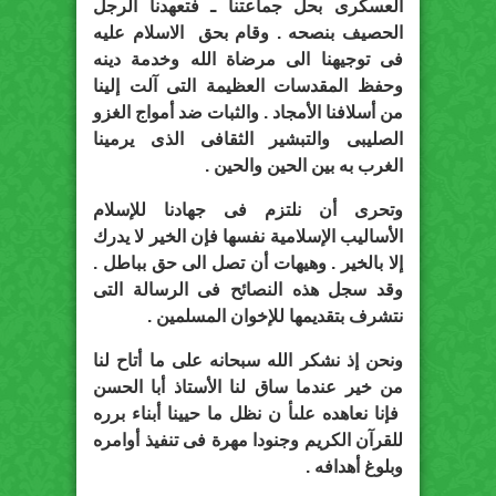
العسكرى بحل جماعتنا ـ فتعهدنا الرجل
الحصيف بنصحه . وقام بحق الاسلام عليه
فى توجيهنا الى مرضاة الله وخدمة دينه
وحفظ المقدسات العظيمة التى آلت إلينا
من أسلافنا الأمجاد . والثبات ضد أمواج الغزو
الصليبى والتبشير الثقافى الذى يرمينا
الغرب به بين الحين والحين .
وتحرى أن نلتزم فى جهادنا للإسلام
الأساليب الإسلامية نفسها فإن الخير لا يدرك
إلا بالخير . وهيهات أن تصل الى حق بباطل .
وقد سجل هذه النصائح فى الرسالة التى
نتشرف بتقديمها للإخوان المسلمين .
ونحن إذ نشكر الله سبحانه على ما أتاح لنا
من خير عندما ساق لنا الأستاذ أبا الحسن
فإنا نعاهده علىأ ن نظل ما حيينا أبناء برره
للقرآن الكريم وجنودا مهرة فى تنفيذ أوامره
وبلوغ أهدافه .