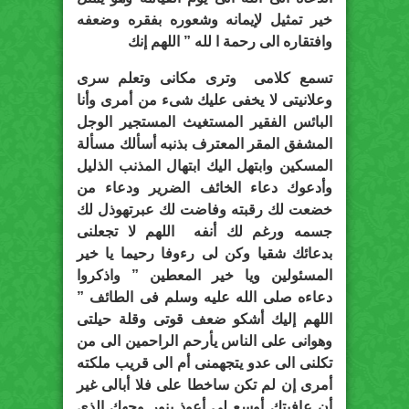
خير تمثيل لإيمانه وشعوره بفقره وضعفه
وافتقاره الى رحمة ا لله ” اللهم إنك
تسمع كلامى وترى مكانى وتعلم سرى
وعلانيتى لا يخفى عليك شىء من أمرى وأنا
البائس الفقير المستغيث المستجير الوجل
المشفق المقر المعترف بذنبه أسألك مسألة
المسكين وابتهل اليك ابتهال المذنب الذليل
وأدعوك دعاء الخائف الضرير ودعاء من
خضعت لك رقبته وفاضت لك عبرتهوذل لك
جسمه ورغم لك أنفه اللهم لا تجعلنى
بدعائك شقيا وكن لى رءوفا رحيما يا خير
المسئولين ويا خير المعطين ” واذكروا
دعاءه صلى الله عليه وسلم فى الطائف ”
اللهم إليك أشكو ضعف قوتى وقلة حيلتى
وهوانى على الناس يأرحم الراحمين الى من
تكلنى الى عدو يتجهمنى أم الى قريب ملكته
أمرى إن لم تكن ساخطا على فلا أبالى غير
أن عافيتك أوسع لى أعوذ بنور وجهك الذى