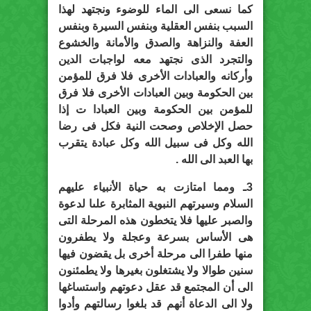
كما نسعى الى الماء للوضوء ونجتهد لهذا
السبب بنفس العقلية وبنفس السيرة وبنفس
العفة والنزاهة والصدق والأمانة والخشوع
والتجرد الذى نجتهد معه لواجبات الدين
وأركانه والعبادات الأخرى فلا فرق للمؤمن
بين الحكومة وبين العبادات الأخرى فلا فرق
للمؤمن بين الحكومة وبين العبادا ت إذا
حصل الإخلاص وصحت النية فكل فى رضا
الله وكل فى سبيل الله وكل عبادة يتقرب
بها العبد الى الله .
3ـ ومما امتازت به حياة الأنبياء عليهم
السلام وسيرتهم النبوية المثابرة علىا لدعوة
والصبر عليها فلا يتخطون هذه المرحلة التى
هى الأساس بسرعة وعجلة ولا يطفرون
منها طفرا الى مرحلة أخرى بل يقضون فيها
سنين طوالا ولا يشتغلون بغيرها ولا يطمئنون
الى أن المجتمع قد عقل دعوتهم واستساغها
ولا الى الدعاة أنهم قد بلغوا رسالتهم وأدوا