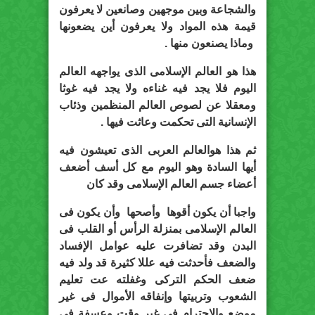
والشجاعة وبين موجهين وصانعين لا يعرفون
قيمة هذه المواد ولا يعرفون أين يضعونها
وماذا يصنعون منها .
هذا هو العالم الإسلامى الذى يواجهه العالم
اليوم فلا يجد فيه غناءه ولا يجد فيه غوثا
ومعقلا عن لصوص العالم المنظمين وذئاب
الإنسانية التى تحكمت وعاثت فيها .
ثم هذا هوالعالم العربى الذى تعيشون فيه
أيها السادة وهو اليوم مع كل أسف أضعف
أعضاء جسم العالم الإسلامى وقد كان
واجبا أن يكون أقوها وأصحها وأن يكون فى
العالم الإسلامى بمنزلة الرأس أو القلب فى
البدن وقد تضافرت عليه عوامل الإفساد
والضعف فأحدثت فيه عللا كثيرة قد ولد فيه
ضعف الحكم التركى وغفلته عت تعليم
الشعوب وتربيتها وإنفاقه الأموال فى غير
موضع والاحترام فى غير وقت وعسفة فى