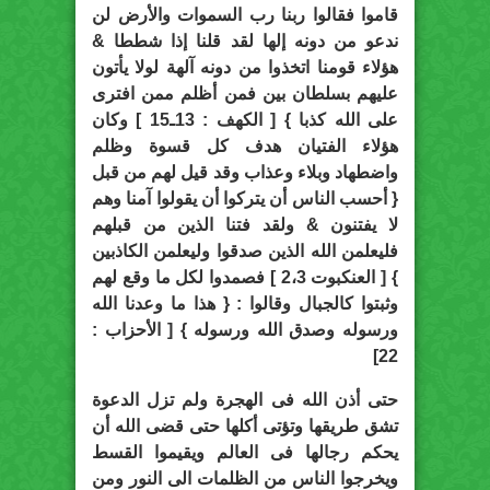
قاموا فقالوا ربنا رب السموات والأرض لن
ندعو من دونه إلها لقد قلنا إذا شططا &
هؤلاء قومنا اتخذوا من دونه آلهة لولا يأتون
عليهم بسلطان بين فمن أظلم ممن افترى
على الله كذبا } [ الكهف : 13ـ15 ] وكان
هؤلاء الفتيان هدف كل قسوة وظلم
واضطهاد وبلاء وعذاب وقد قيل لهم من قبل
{ أحسب الناس أن يتركوا أن يقولوا آمنا وهم
لا يفتنون & ولقد فتنا الذين من قبلهم
فليعلمن الله الذين صدقوا وليعلمن الكاذبين
} [ العنكبوت 2،3 ] فصمدوا لكل ما وقع لهم
وثبتوا كالجبال وقالوا : { هذا ما وعدنا الله
ورسوله وصدق الله ورسوله } [ الأحزاب :
22]
حتى أذن الله فى الهجرة ولم تزل الدعوة
تشق طريقها وتؤتى أكلها حتى قضى الله أن
يحكم رجالها فى العالم ويقيموا القسط
ويخرجوا الناس من الظلمات الى النور ومن