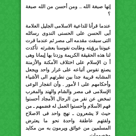
إنها صبغة الله .. ومن أحسن من الله صبغة
؟
عندما قرأنا للداعية الاسلامى الجليل العلامة
أبى الحسن على الحسنى الندوى رسائله
التى سبقت مقدمه الى مصر ثم عندما قرت
عيوننا برؤيته وطابت نفوسنا بعشرته تأكدت
لنا هذه الحقيقة الكريمة وزدنا بها إيمانا وهى
أ ن الإسلام على اختلاف الأمكنة والأزمنة
يصنع نفوس أتباعه على غرار واحد ويجعل
المشابه قريبة جدا بين نطرتهم الى الأشياء
وأحكامهم على ا لأمور . وأن انفجار الوعى
الإسلامى فى مصر والشام والهند والمغرب
تمخض عن نفر من الرجال الأمجاد أحسنوا
فهم الأسلام وأحسنوا العمل له فضمهم ـ من
حيث لا يشعرون ـ نهج واحد فى الاصلاح
ولفتهم عاطفة واحدة نحو ما يعترض
المسلمين من عوائق ويرمون به من مكايد
وخصومات ..