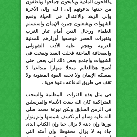
يكافحون المادية ويكبحون جماحها ويلطفون
من حدتها بدعوتهم إلى ا لله وإلى الآخرة
وإلى الزهد والاعتدال فى الحياة وقمع
الشهوات ويشعلون جمرة الإيمان واستسلم
العلماء ورجال الدين أمام تيار الغرب
وتغيرات العصر فوضعوا أوزارهم للمدنية
الغربية وهجم عليه الأدب الشهوانى
والصحافة الماجنة فحلت العقد ونفخت فى
الشهوات واجتمع بعض ذلك الى بعض حتى
أصبح هذاالعالم منحلا منهارا متداعيا لا
يمسكه الإيمان ولا تحفه القوة المعنوية ولا
تقف فى طريق اندفاعه دعوة قوية .
فى مثل هذه الفترات المظلمة والسحب
المتراكمة كان الله يبعث الأنبياء والمرسلين
فى الزمن السابق ولكن نبوءة محمد صلى
الله عليه وسلم لم تكسف شمسها ولم يتوار
نورها وإن دينه لا يزال حيا وإن الكتاب الذى
جاء به لا يزال محفوظا وإن أمته التى