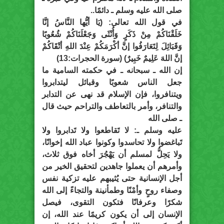
صلى الله عليه وسلم ـ دائمًا..
في قول الله تعالى: (يَا أيُّها النَّاسُ إنَّا
خَلَقْنَاكُمْ مِنْ ذَكَرٍ وَأُنْثَى وَجَعْلَنَاكُمْ شُعُوبًا
وَقَبَائِلَ لِتَعَارَفُوا إنَّ أكْرَمَكُمْ عِنْدَ اللهِ أتْقَاكُمْ
إنَّ اللهَ عَلِيمٌ خَبِيرٌ) (سورة الحجرات:13)
إن الله ـ سبحانه ـ في حكمته السامية ما
جعل الناس شعوبًا وقبائل ليتدابروا
ويتنافروا، فإن الإسلام قد نهى عن التدابر
والتنافر، وأمر بالتعاطف والتراحم حيث قال
ـ صلى الله
عليه وسلم ـ: لا تَقاطعوا ولا تَدابروا ولا
تَباغضوا ولا تحاسدوا وكونوا عباد الله إخوانًا،
ولا يَحِلُّ لمسلم أن يَهْجُرَ أخاه فوق ثلاث،
وأمرهم أن يعملوا جاهدين لتحقيق الخير من
أجل الإنسانية حتى يُثيبهم عليه تزكية نفس
وصفاء روحٍ وأمْنًا وطمأنينة والتجاءً إلى الله
شكرًا وعرفانًا فتكون التقوى، فيصل
الإنسان إلى أن يكون كريمًا عند الله، إن