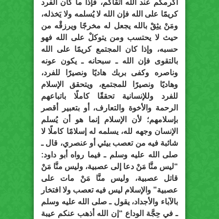
أكرمكم عند الله أتقاكم، فإذا ما كان الفرد
كريمًا على الله فإن الله لا يُسلمه ولا يَخذله،
ومَنْ يثِقْ بالله يجعل له مخرجًا ويرزقْه من
حيث لا يحتسب ومن يتوكلْ على الله فهو
حسبه، وإذا كان المجتمع كريمًا على الله
بالتقوى فإن الله ـ سبحانه ـ يكون عونه
وناصره وكفى بربك هاديًا ونصيرًا للفرد،
وهاديًا ونصيرًا للمجتمع، ويتحقق الإسلام
للفرد وللإنسانية تحققًا كاملًا باتباعهم
الرحمة والأخوة والتعارف، أو بتعبير أقصر
بإسلامهم؛ لأن الإسلام إنما هو أن يُسلم
الإنسان وجهه لله، يسلمه له إسلامًا كاملًا لا
شائبة فيه من تعصب بيئي أو عنصري، قال ـ
صلى الله عليه وسلم ـ فيما رواه أبو داود:
“ليس منَّا مَنْ دعا إلى عصبية، وليس منَّا مَنْ
قاتل عصبية، وليس منَّا مَنْ مات على
عصبية” والإسلام ليس فيه تعصب ولا افتخار
بالآباء والأجداد، يقول ـ صلى الله عليه وسلم
ـ في حِجَّة الوداع “إن الله أذهب عنكم عيبة