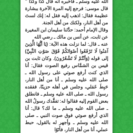
الله عليه وسلم ـ فأخبره أنه قال كذا وكذا ”
قال موسى: فرجع إليه المرة الآخرة ببشارة
عظيمة فقال: اذهب إليه فقل له: إنك لستَ
من أهل النار، ولكنك من أهل الجنة.
وقال الإمام أحمد: حدَّثنا سليمان ابن المغيرة
عن ثابت، عن أنس بن مالك ـ رضي الله
عنه ـ قال: لما نزلت هذه الآية: (يَا أيُّهَا الَّذِينَ
آمَنُوا لَا تَرْفَعُوا أصْوَاتَكُمْ فَوْقَ صَوْتِ النَّبِيِّ)
إلى قوله (وَأنْتُمْ لَا تَشْعُرُونَ). وكان ثابت بن
قيس بن الشمَّاس رفيع الصوت فقال: أنا
الذي كنت أرفع صوتي على رسول الله ـ
صلى الله عليه وسلم ـ أنا من أهل النار،
حَبِطَ عَمَلي، وجلس في أهله حزينًا، ففقده
رسول الله ـ صلى الله عليه وسلم ـ فانطلق
بعض القوم إليه فقالوا له: تفقَّدك رسولُ الله
ـ صلى الله عليه وسلم ـ ما لك؟ قال: أنا
الذي أرفع صوتي فوق صوت النبي ـ صلى
الله عليه وسلم ـ وأجهر له بالقول، حبط
عملي، أنا من أهل النار، فأتَوُا