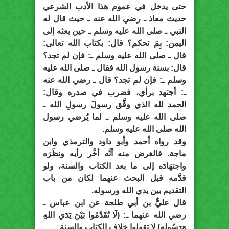
حتى يدخل في عموم هذا الأدب الشرعي
حديث معاذ ـ رضي الله عنه ـ حيث قال له
النبي ـ صلى الله عليه وسلم ـ حين بعثه إلى
اليمن: بِمَ تحكم؟ قال: بكتاب الله تعالى:
قال ـ صلى الله عليه وسلم ـ: فإن لم تجد؟
قال: بسنة رسول الله فقال ـ صلى الله عليه
وسلم ـ: فإن لم تجد؟ قال ـ رضي الله عنه
ـ: أجتهد برأي، فضرب في صدره وقال:
الحمد لله الذي وفَّق رسولَ رسولِ الله ـ
صلى الله عليه وسلم ـ لما يُرضي رسول
الله صلى الله عليه وسلم.
وقد رواه أحمد وأبو داود والترمذي وابن
ماجة. فالغرض منه أنَّه أخَّر رأيه ونظَرَه
واجتهَادَه إلى ما بعد الكتاب والسنة، ولو
قدَّمه قبل البحث عنهما لكان من باب
التقديم بين يدي الله ورسوله.
قال عليٌّ بن أبي طلحة عن ابن عباس ـ
رضي الله عنهما ـ: (لَا تُقَدِّمُوا بَيْنَ يَدَي اللهِ
وَرَسُولِهِ) لا تقولوا خلاف الكتاب والسنة.