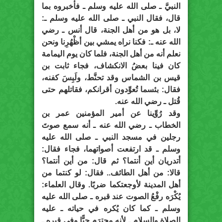
النبيَّ ـ صلى الله عليه وسلم ـ فأخبروه بما
قال، فقال النبي ـ صلى الله عليه وسلم ـ:
لا، بل هو من أهل الجنة، قال أنس ـ رضي
الله عنه ـ: فكنا نراه يمشي بين أظْهُرِنا ونحن
نعلم أنه من أهل الجنة، فلما كان يوم اليمامة
كان فينا بعضُ الانكشاف، فجاء ثابت بن
قيس بن الشماس وقد تحنَّط، ولَبِسَ كفنه،
فقال: بئسما تُعوِّدون أقرانكم، فقاتلهم حتى
قُتل ـ رضي الله عنه.
وقد رُوِّينا عن أمير المؤمنين عمر بن
الخطاب ـ رضي الله عنه ـ أنه سمع صوتَ
رجلين في مسجد النبي ـ صلى الله عليه
وسلم ـ قد ارتفعت أصواتهما، فجاء فقال:
أتدريان أين أنتما؟ ثم قال: من أين أنتما؟
قالا: من أهل الطائف.. فقال: لو كنتما من
أهل المدينة لأوجعتكما ضربًا. وقال العلماء:
يُكْرَه رفْعُ الصوت عند قبره ـ صلى الله عليه
وسلم ـ كما كان يُكره في حياته ـ عليه
الصلاة والسلام ـ لأنه محترَم حيًّا وفي قبره ـ