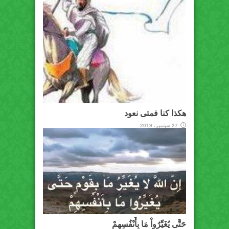
هكذا كنا فمتى نعود
27 سبتمبر، 2019
حَتَّى يُغَيِّرُواْ مَا بِأَنْفُسِهِمْ