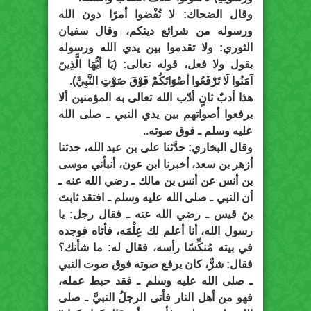
وقال الضحاك: لا تُفْضوا أمرًا دون الله
ورسوله من شرائع دينكم، وقال سفيان
الثوري: ولا تقدموا بين يدي الله ورسوله
بقول ولا فعل، قوله تعالى: (يَا أيُّهَا الَّذِينَ
آمَنُوا لَا تَرْفَعُوا أصْوَاتَكُمْ فَوْقَ صَوْتِ النَّبِيِّ).
هذا أدبٌ ثانٍ أدّب الله تعالى به المؤمنين ألا
يرفعوا أصواتهم بين يدي النبي ـ صلى الله
عليه وسلم ـ فوق صوته..
وقال البخاري: حدَّثنا على بن عبد الله، حدثنا
أزهر بن سعد، أخبرنا ابن عون، أنبأني موسى
بن أنس عن أنس بن مالك ـ رضي الله عنه ـ
أن النبي ـ صلى الله عليه وسلم ـ افتقد ثابتَ
بنَ قيس ـ رضي الله عنه ـ فقال رجل: يا
رسول الله، أنا أعلم لك عِلْمَه، فأتاه فوجده
في بيته مُنكِّسًا رأسه، فقال له: ما شأنك؟
فقال: شرٌّ، كان يرفع صوته فوق صوت النبي
ـ صلى الله عليه وسلم ـ فقد حبط عمله،
فهو من أهل النار فأتى الرجلُ النبيَّ ـ صلى