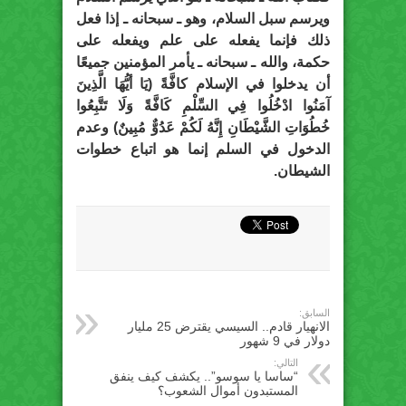
ويرسم سبل السلام، وهو ـ سبحانه ـ إذا فعل
ذلك فإنما يفعله على علم ويفعله على
حكمة، والله ـ سبحانه ـ يأمر المؤمنين جميعًا
أن يدخلوا في الإسلام كافَّةً (يَا أيُّهَا الَّذِينَ
آمَنُوا ادْخُلُوا فِي السِّلْمِ كَافَّةً وَلَا تَتَّبِعُوا
خُطُوَاتِ الشَّيْطَانِ إِنَّهُ لَكُمْ عَدُوٌّ مُبِينٌ) وعدم
الدخول في السلم إنما هو اتباع خطوات
الشيطان.
السابق:
الانهيار قادم.. السيسي يقترض 25 مليار
دولار في 9 شهور
التالي:
“ساسا يا سوسو”.. يكشف كيف ينفق
المستبدون أموال الشعوب؟