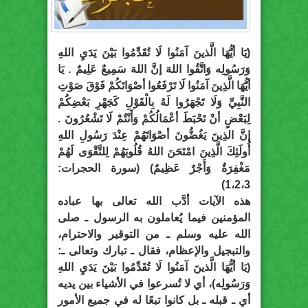
(يَا أيُّهَا الَّذينَ آمَنُوا لَا تُقَدِّمُوا بَيْنَ يَدَيِ اللهِ
وَرَسُولِه وَاتَّقُوا اللهَ إنَّ اللهَ سَمِيعٌ عَلِيمٌ . يَا
أيُّهَا الَّذِينَ آمَنُوا لَا تَرْفَعُوا أصْوَاتَكُمْ فَوْقَ صَوْتِ
النَّبِيِّ وَلَا تَجْهَرُوا لَهُ بِالْقَوْلِ كَجَهْرِ بَعْضِكُمْ
لِبَعْضٍ أنْ تَحْبَطَ أعْمَالُكُمْ وَأَنْتُمْ لَا تَشْعُرُونَ .
إنَّ الذِينَ يَغُضُّونَ أصْوَاتَهُمْ عِنْدَ رَسُولِ اللهِ
أُولَئِكَ الَّذِينَ امْتَحَنَ اللهُ قُلُوبَهُمْ لِلتَّقْوَى لَهُمْ
مَغْفِرَةٌ وَأَجْرٌ عَظِيمٌ) (سورة الحجرات:
1،2،3)
هذه الآيات أدَّب الله تعالى بها عباده
المؤمنين فيما يُعاملون به الرسول ـ صلى
الله عليه وسلم ـ من التوقير والاحترام،
والتبجيل والإعظام، فقال ـ تبارك وتعالى ـ:
(يَا أيُّهَا الَّذينَ آمَنُوا لَا تُقَدِّمُوا بَيْنَ يَدَيِ اللهِ
وَرَسُولِه)، أي لا تُسرعوا في الأشياء بين يديه
أي ـ قبله ـ بل كانوا تبعًا له في جميع الأمور