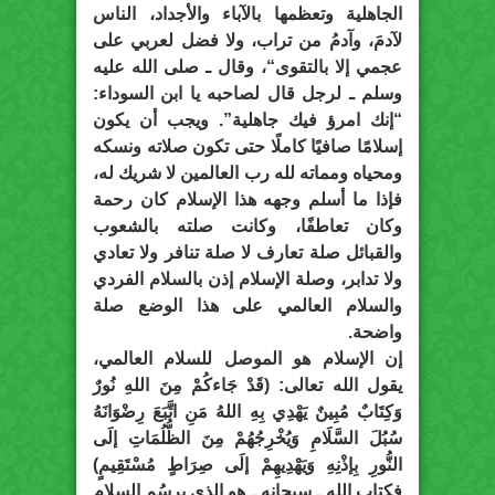
الجاهلية وتعظمها بالآباء والأجداد، الناس
لآدمَ، وآدمُ من تراب، ولا فضل لعربي على
عجمي إلا بالتقوى“، وقال ـ صلى الله عليه
وسلم ـ لرجل قال لصاحبه يا ابن السوداء:
“إنك امرؤ فيك جاهلية”. ويجب أن يكون
إسلامًا صافيًا كاملًا حتى تكون صلاته ونسكه
ومحياه ومماته لله رب العالمين لا شريك له،
فإذا ما أسلم وجهه هذا الإسلام كان رحمة
وكان تعاطفًا، وكانت صلته بالشعوب
والقبائل صلة تعارف لا صلة تنافر ولا تعادي
ولا تدابر، وصلة الإسلام إذن بالسلام الفردي
والسلام العالمي على هذا الوضع صلة
واضحة.
إن الإسلام هو الموصل للسلام العالمي،
يقول الله تعالى: (قَدْ جَاءكُمْ مِنَ اللهِ نُورٌ
وَكِتَابٌ مُبِينٌ يَهْدِي بِهِ اللهُ مَنِ اتَّبَعَ رِضْوَانَهُ
سُبُلَ السَّلَامِ وَيُخْرِجُهُمْ مِنَ الظُّلُمَاتِ إلَى
النُّورِ بِإذْنِهِ وَيَهْدِيهِمْ إلَى صِرَاطٍ مُسْتَقِيمٍ)
فكتاب الله ـ سبحانه ـ هو الذي يرسُم السلام