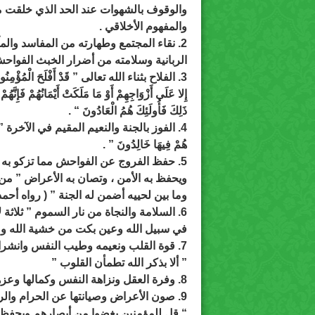
والوقوف بالشهوات عند الحد الذي خلقت م
والمفهوم الأخلاقي .
2. نقاء المجتمع وطهارته من المفاسد والمآثم والرزايا والمصائب والعقوبات
الربانية وسلامته من أضرار الخبث الفواح
3. الفلاح بثناء الله تعالى ” قَدْ أَفْلَحَ الْمُؤْمِنُونَ وَالَّذِينَ هُمْ لِفُرُوجِهِمْ حَافِظُونَ “
إِلا عَلَى أَزْوَاجِهِمْ أَوْ مَا مَلَكَتْ أَيْمَانُهُمْ فَإِنَّهُ
ذَلِكَ فَأُولَئِكَ هُمُ الْعَادُونَ “ .
4. الفوز بالجنة والنعيم المقيم في الآخرة ” أُولَئِكَ هُمُ الْوَارِثُونَ الَّذِينَ يَرِثُونَ الْفِرْدَوْسَ
هُمْ فِيهَا خَالِدُونَ ” .
5. حفظ الفروج عن الفواحش مما تزكو به النفوس ، وتسلم به المجتمعات ،
ويحفظ به الأمن ، وتصان به الأعراض ” من
وما بين لحييه أضمن له الجنة ” ( رواه أحمد 
6. السلامة والنجاة من نار السموم ” ثلاثة لا ترى أعينهم النار عين حرست
في سبيل الله وعين بكت من خشية الله وعي
7. قوة القلب ونعيمه وطيب النفس وانشراح الصدر فصاحبها مستريح النفس مطمأن البال
” ألا بذكر الله تطمأن القلوب ”
8. وفرة العقل ونزاهة النفس وكمالها وعزها وقلة الهم والحزن والغم .
9. صون الأعراض وصيانتها عن الحرام والرذيلة ومواضع الآثام
“ قل للمؤمنين يغضوا من أبصارهم ويحفظو