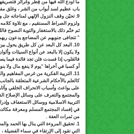
ما أودع الله فيها من فِطَر وغرائز فتصريفه
باب عظيم لسد أبواب من الشر ، وغلق مفاتي
9. تحيّن وقف النزول الإلهي لمناجاته جل وعلى ودعائه بالثبات على هذا الدين
ولزوم الصراط المستقيم ، مع تلاوة كلامه وا
ثم ختْم ذلك بالاستغفار والتوبة النصوح فال
” تتجافى جنوبهم عن المضاجع يدعون ربهم 
10. البعد كل البعد عن كل طريق يحول بين القلب وبين الله تعالى وذلك لا يتحقق
ولا يكون إلا بالبعد عن أنواع السيئات وأل
فالقلوب إذا فسدت فلن تجد فائدة فيما يصل
أو كسبا في أخراها “يوم لا ينفع مال ولا بنو
11. التربية الفكرية من غرس المفاهيم والموازين الشرعية ذات العلاقة بالاستعفاف
كالعلم بالأحكام الشرعية المتعلقة بالجان
على بواعث وأسباب الانحراف الخلقي وآثار
والمجتمع والتعرف على وسائل الإصلاح الذ
التربية الاسلامية ووسائل الاستعفاف وإدرا
في إفساد المجتمع المسلم ومعرفة مكائد
من ثمرات العفة .
1. تحقيق المروءة التي ينال بها الحمد والمجد والشرف في الدنيا والآخرة
التي تقود إلى الإرتقاء في سماء الفضيلة ،