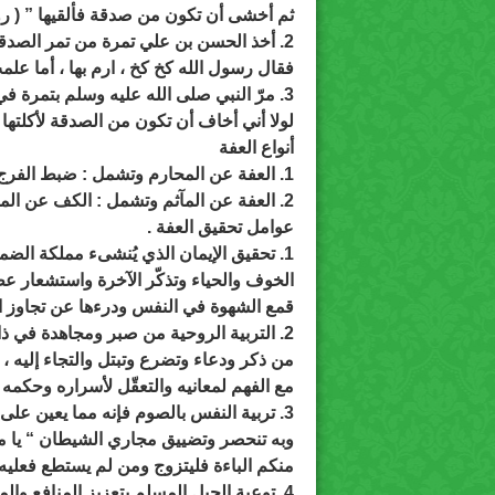
ثم أخشى أن تكون من صدقة فألقيها ” ( روا
2. أخذ الحسن بن علي تمرة من تمر الصدقة فجعلها في فيه ،
فقال رسول الله كخ كخ ، ارم بها ، أما علمت 
3. مرّ النبي صلى الله عليه وسلم بتمرة في الطريق قال
لولا أني أخاف أن تكون من الصدقة لأكلتها ( 
أنواع العفة
1. العفة عن المحارم وتشمل : ضبط الفرج عن الحرام وكف اللسان عن الأعراض .
2. العفة عن المآثم وتشمل : الكف عن المجاهرة بالظلم وزجر النفس عن الإسرار بالخيانة
عوامل تحقيق العفة .
1. تحقيق الإيمان الذي يُنشىء مملكة الضمير في نفس المؤمن فيستحضر
الخوف والحياء وتذكّر الآخرة واستشعار عظ
قمع الشهوة في النفس ودرءها عن تجاوز ال
2. التربية الروحية من صبر ومجاهدة في ذات الله جل وعلا ، بدوام الصلة بالله تعالى
من ذكر ودعاء وتضرع وتبتل والتجاء إليه ، 
مع الفهم لمعانيه والتعقّل لأسراره وحكمه .
3. تربية النفس بالصوم فإنه مما يعين على زكاة القلب ، وطهارة النفس ،
وبه تنحصر وتضييق مجاري الشيطان “ يا 
منكم الباءة فليتزوج ومن لم يستطع فعليه 
4. توعية الجيل المسلم بتعزيز المنافع والمصالح التي تنشئ العفة والتزام