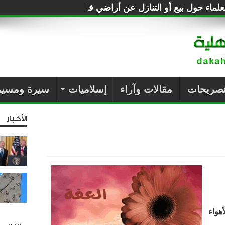
لماء حول بيع أو التنازل عن أراضي فلسطين للصهاينة
تصريحات
مقالات وآراء
إسلاميات
سيرة ومسير
الأخبار
واء