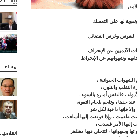
بيانات 
مور
تقوية لها على التمسك
في النفوس وغرس الفضائل
يات الآدميين عن الإنحراف
داتهم وشهواتهم عن الإنخراط
مقالات و
لشهوات الحيوانية ،
ة التقلب والتلون ،
أدواء ، فالنفس أمارة بالسوء ،
عند حدها ، وتلجم بلجام التقوى
إلا فإنها داعية لكل شر
مت طعمت ، وإذا فوضتَ إليها أساءت ،
ت إليها الأمر فسدت ،
ئها وشهواتها ، لتتجلى فيها مظاهر
اسلاميا