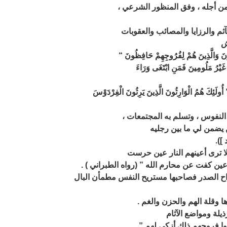
ن أجله ، وفق المنظور الشرعي ،
ش
مْ غَيْرُ مَلُومِينَ فَمَنِ ابْتَغَى وَرَاءَ
 يضمن لي ما بين رجليه
]).
ن كفت عن محارم الله ” (رواه الطبراني ) .
ا فروجهم ذلك أزكى لهم ” .