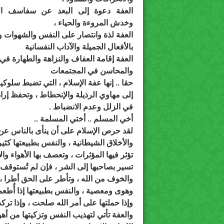
العفة دعوة إلى البعد عن سفاسف الأ
وخدش المروءة والحياء ،
العفة لذة وانتصار على النفس والشهوات و
بالأفعال الجميلة والآداب النفسانية
العفة إقامة العفاف والنزاهة والطهارة 
والمحاسن في المجتمعات
حقا .. إنها عفة الإسلام ، التي تضبط سلوك
إلى مهاوي الرذيلة والإنحطاط ، وتحفظ إرا
في الزلل وعدم الانضباط .
أخي المسلم .. أختي المسلمة ..
لقد حرص الإسلام على أن ينأى بالناس عن ا
والأخلاق الشيطانية ، والنفس بطبيعتها كثير
تؤثر فيها المؤثرات ، وتعصف بها الأهواء وال
تسير بصاحبها إلى الشر ، فإن لم تُستوقف 
والخوف من الله ، وتأطر على الحق أطرا ، و
وهوى ومعصية ، والنفس بطبيعتها إذا أُطع
وإذا حملتها على أمر الله صلحت ، وإذا ترك
والعفة تأتي لتهذيب النفس وتزكيتها من أهوا