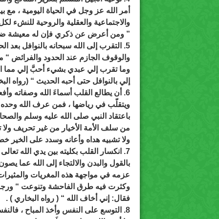
أمر الله عز وجل في الحياة اليومية ، مع بيا
والاجتماعية والعقلية والروحية للنشء لك
” ومن أعرض عن ذكري فإن له معيشة ضنك
5. التقرب إلى الله سبحانه بالنوافل بعد الحرص العظيم على الالتزام بالواجبات
والوقوف الجازم عند الحدود والفرائض “ من
وما تقرب إلي عبدي بشيء أحبَّ إلي مما ا
إلي بالنوافل حتى أحبه الحديث “ (رواه البخ
6. أن يطالع القلب أسماءَ الله وصفاته وأفعاله التي يشهدها ويعرفها
ويتقلّب في رياضها ، فمن عرف الله وحده 
باعتقاد النبي صلى الله عليه وسلم والصحا
من سلف الأمة الأخيار من غير تحريف ولا ت
ولا تشبيه هداه وأعانه وسدد على الخير خطا
7. انكسار القلب بكليته بين يدي الله تعالى والتذلل له سبحانه والخشوع لعظمته
بالقول والبدن والالتجاء إلى الله عما يصون
عزمه في مواجهة هذه المغريات والمثيرات ف
وكثرت فيه طرق الفاحشة وتنوعت “ ورجل
فقال: إني أخاف الله “ ( رواه البخاري ) .
8. التوسع على النفس وأخذ المباح ، فالنفس بطبيعتها مجبولة على