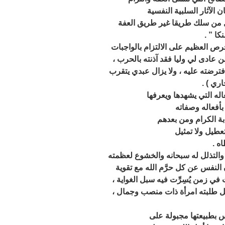
ن الآثار السلبية النفسية
ل من سلك طريقا غير طريق العفة
ا ” .
 عادى لي وليا فقد آذنته بالحرب ،
فترضته عليه ، ولا يزال عبدي يتقرب
اري ) .
بأفعاله وصفاته
بة الكرام ومن بعدهم
عطيل ولا تمثيل
ه .
 النفس عن كل حرَّم الله مع تقوية
ي زمن يُسِرِّت فيه سبل الغواية ،
 طلبته امرأة ذات منصب وجمال ،