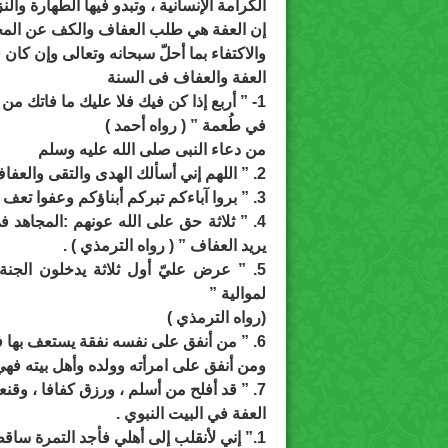
الكرامة الإنسانية ، وتبدو فيها الطهارة والنزا
إن العفة هي طلب العفاف والكف عن المحر
والاكتفاء بما أحلّ سبحانه وتعالى وإن كان قلي
العفة والعفاف فى السنة
1- ” أربع إذا كن فيك فلا عليك ما فاتك 
في طُعمة ” ( رواه أحمد )
من دعاء النبى صلى الله عليه وسلم
2. ” اللهم إني أسألك الهدى والتقى والعفاف والغنى ” ( رواه مسلم )
3. ” بروا آباءكم تبركم أبناؤكم وعفوا تعف نساؤكم ” ( رواه الطبراني بإسناد حسن ) .
4. ” ثلاثة حق على الله عونهم :المجاهد في
يريد العفاف ” ( رواه الترمذي ) .
5. ” عرض عليّ أول ثلاثة يدخلون الج
لموالية ”
(رواه الترمذي )
6. ” من أنفق على نفسه نفقة يستعف بها فهي صدقة ،
ومن أنفق على امرأته وولده وأهل بيته فهي
7. ” قد أفلح من أسلم ، ورزق كفافا ، وقنعه الله بما آتاه ” ( رواه مسلم ) .
العفة في البيت النبوي .
1.” إني لأنقلب إلى أهلي فأجد التمرة ساقطة على فراشي ، ثم أرفعها لآكلها