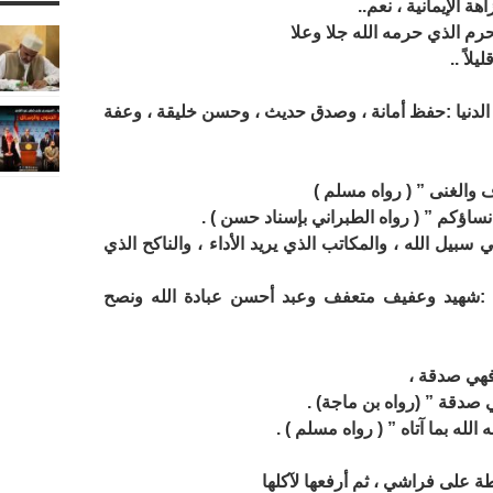
هة الإيمانية ، نعم..
م الذي حرمه الله جلا وعلا
لاً ..
من الدنيا :حفظ أمانة ، وصدق حديث ، وحسن خليقة ، وعفة
 سبيل الله ، والمكاتب الذي يريد الأداء ، والناكح الذي
نة :شهيد وعفيف متعفف وعبد أحسن عبادة الله ونصح
 صدقة ” (رواه بن ماجة) .