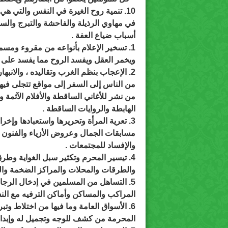
10. تنمية روح الغيرة في النفس والتي هي سياج منيع لحماية المجتمع من التردي
في مهاوي الرذيلة والفاحشة والتبرج والسف
أسباب ضياع العفة .
1. تسخير الإعلام بأنواعه من مقروء ومسموع ومشاهد لبث ما يثير مكامن الشهوة
ويخمر العقل ويفسد الروح مما يفسد على 
2. الإعجاب بنظم الغرب وتقاليده ، والانبهار بحضارته ومدنيته ، مما يدفع بكثير
من الناس إلى السفر إلى مواقع تتجلى فيها
من نشر للأغاني الساقطة والأفلام الآثمة 
الهابطة والروايات الساقطة .
3. تعرية المرأة وتحريرها واستعبادها وإخراجها من بيتها للتمثيل والإبداع في
مسابقات الجمال وعروض الأزياء والفنون ا
والإفساد للمجتمعات .
4. تيسير المحرم وتكثير سبل الغواية وطرق الفاحشة وتنوعها في الأسواق
والطرقات والمحلات والمراكز الضخمة والش
5. التساهل من المسلمين في إدخال الرجال والخدم في البيوت واختلاطهم في
المراكب والمساكن وأماكن الترفيه مع الن
6. الأسواق العامة وما فيها من اختلاط وتبرج ودعوة إلى الإثارة والإغراءات
المحرمة من كشف للوجه وتجميل له وإبداء