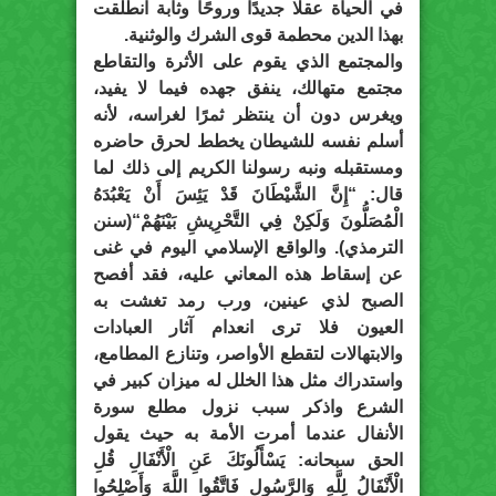
في الحياة عقلا جديدًا وروحًا وثابة انطلقت
بهذا الدين محطمة قوى الشرك والوثنية.
والمجتمع الذي يقوم على الأثرة والتقاطع
مجتمع متهالك، ينفق جهده فيما لا يفيد،
ويغرس دون أن ينتظر ثمرًا لغراسه، لأنه
أسلم نفسه للشيطان يخطط لحرق حاضره
ومستقبله ونبه رسولنا الكريم إلى ذلك لما
قال: “إِنَّ الشَّيْطَانَ قَدْ يَئِسَ أَنْ يَعْبُدَهُ
الْمُصَلُّونَ وَلَكِنْ فِي التَّحْرِيشِ بَيْنَهُمْ“(سنن
الترمذي). والواقع الإسلامي اليوم في غنى
عن إسقاط هذه المعاني عليه، فقد أفصح
الصبح لذي عينين، ورب رمد تغشت به
العيون فلا ترى انعدام آثار العبادات
والابتهالات لتقطع الأواصر، وتنازع المطامع،
واستدراك مثل هذا الخلل له ميزان كبير في
الشرع واذكر سبب نزول مطلع سورة
الأنفال عندما أمرت الأمة به حيث يقول
الحق سبحانه: يَسْأَلُونَكَ عَنِ الْأَنْفَالِ قُلِ
الْأَنْفَالُ لِلَّهِ وَالرَّسُولِ فَاتَّقُوا اللَّهَ وَأَصْلِحُوا