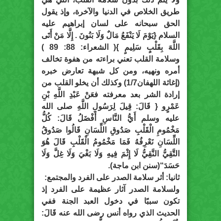
طريق الخلاص في الدنيا والآخرة، وإذ يقول
الحق سبحانه على لسان إبراهيم عليه
السلام {يَوْمَ لَا يَنْفَعُ مَالٌ وَلَا بَنُونَ . إِلَّا مَنْ أَتَى
اللَّهَ بِقَلْبٍ سَلِيمٍ }( الشعراء: 88: 89 )
وسلامة القلب تعني براءته من هفوة تخالف
أمره ونهيه، ومن كل شبهة تعارض خبره
(إغاثة اللهفان1/7) وكذلك أن يخلو القلب من
إرادة الشر بعد معرفته فعَنْ عَبْدِ اللَّهِ بْنِ
عَمْرٍو { قَالَ: قِيلَ لِرَسُولِ اللَّهِ صلى الله
عليه وسلم أَيُّ النَّاسِ أَفْضَلُ قَالَ: كُلُّ
مَخْمُومِ الْقَلْبِ صَدُوقِ اللِّسَانِ قَالُوا صَدُوقُ
اللِّسَانِ نَعْرِفُهُ فَمَا مَخْمُومُ الْقَلْبِ قَالَ هُوَ
التَّقِيُّ النَّقِيُّ لَا إِثْمَ فِيهِ وَلَا بَغْيَ وَلَا غِلَّ وَلَا
حَسَدَ“(سنن ابن ماجة).
ثانيا: أثر سلامة الصدر على الفرد والمجتمع:
ولسلامة الصدر آثار عظيمة على الفرد إذ
تكون سببًا في دخول العبد الجنة ففي
الحديث الذي رواه أنس رضى الله عنه قَالَ: