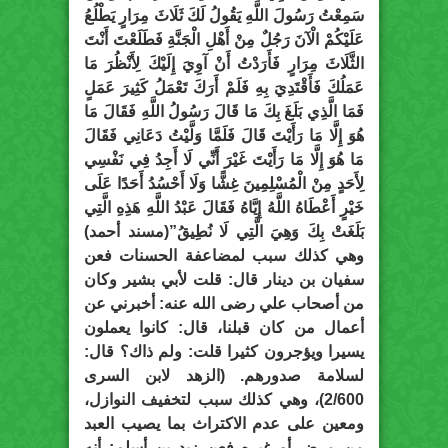
سَمِعْتُ رَسُولَ اللَّهِ يَقُولُ لَكَ ثَلَاثَ مِرَارٍ يَطْلُعُ
عَلَيْكُمْ الْآنَ رَجُلٌ مِنْ أَهْلِ الْجَنَّةِ فَطَلَعْتَ أَنْتَ
الثَّلَاثَ مِرَارٍ فَأَرَدْتُ أَنْ آوِيَ إِلَيْكَ لِأَنْظُرَ مَا
عَمَلُكَ فَأَقْتَدِيَ بِهِ فَلَمْ أَرَكَ تَعْمَلُ كَثِيرَ عَمَلٍ
فَمَا الَّذِي بَلَغَ بِكَ مَا قَالَ رَسُولُ اللَّهِ فَقَالَ مَا
هُوَ إِلَّا مَا رَأَيْتَ قَالَ فَلَمَّا وَلَّيْتُ دَعَانِي فَقَالَ
مَا هُوَ إِلَّا مَا رَأَيْتَ غَيْرَ أَنِّي لَا أَجِدُ فِي نَفْسِي
لِأَحَدٍ مِنْ الْمُسْلِمِينَ غِشًّا وَلَا أَحْسُدُ أَحَدًا عَلَى
خَيْرٍ أَعْطَاهُ اللَّهُ إِيَّاهُ فَقَالَ عَبْدُ اللَّهِ هَذِهِ الَّتِي
بَلَغَتْ بِكَ وَهِيَ الَّتِي لَا نُطِيقُ”(مسند أحمد)
وهي كذلك سبب لمضاعفة الحسنات فعن
سفيان بن دينار قال: قلت لأبي بشير وكان
من أصحاب علي رضى الله عنه: أخبرني عن
أعمال من كان قبلنا، قال: كانوا يعملون
يسيرا ويؤجرون كثيرا قلت: ولم ذاك؟ قال:
لسلامة صدورهم. (الزهد لابن السرى
2/600)، وهي كذلك سبب لتخفيف النوازل،
ومعين على عدم الاكتراث بما يصيب العبد
من مرض أو غيره فعن زيد بن أسلم: أنه