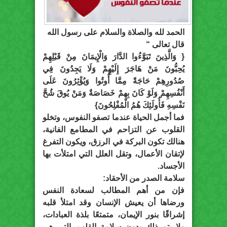
الحمد لله والصلاة والسلام على رسول الله
قال تعالى “
{ وَالَّذِينَ تَبَوَّءُوا الدَّارَ وَالْإِيمَانَ مِنْ قَبْلِهِمْ
يُحِبُّونَ مَنْ هَاجَرَ إِلَيْهِمْ وَلَا يَجِدُونَ فِي
صُدُورِهِمْ حَاجَةً مِمَّا أُوتُوا وَيُؤْثِرُونَ عَلَى
أَنْفُسِهِمْ وَلَوْ كَانَ بِهِمْ خَصَاصَةٌ وَمَنْ يُوقَ شُحَّ
نَفْسِهِ فَأُولَئِكَ هُمُ الْمُفْلِحُونَ}
فما أجمل الحياة عندما تصفو النفوس، وتخلو
القلوب عن التزاحم في المطامع الفانية،
هنالك تكون البركة في الرزق، ويكون التفرغ
لإتقان الأعمال، وتقل العلل التي امتلأت بها
الأجساد.
سلامة الصدر من الأحقاد:
فإن من أهم المطالب لسعادة النفس
ورضاها أن يعيش الإنسان وقد امتلأ قلبه
إشراقًا بنور الإيمان، متمتعًا بلذة العبادات،
ولا يتم ذلك بدون سلامة القلب، التي هي