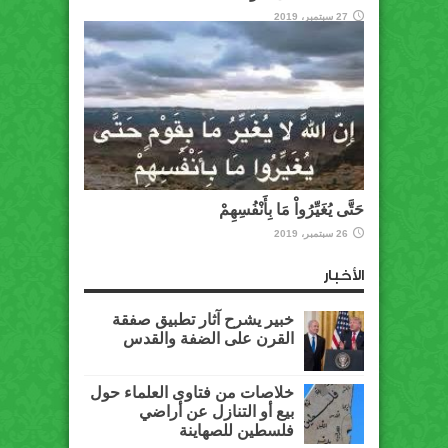
27 سبتمبر، 2019
حَتَّى يُغَيِّرُواْ مَا بِأَنْفُسِهِمْ
26 سبتمبر، 2019
الأخبار
خبير يشرح آثار تطبيق صفقة
القرن على الضفة والقدس
خلاصات من فتاوى العلماء حول
بيع أو التنازل عن أراضي
فلسطين للصهاينة