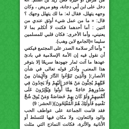
دخل على ابن أبي دجانة، وهو مريض ، وكان
وجهه يتهلل، فقال له: ما لك يتهلل وجهك ؟
قال: « ما من عمل شيء أوثق عندي من
اثنين : أما أحدهما فكنت لا أتكلم بما لا
يعنيني، وأما الأخرى: فكان قلبي للمسلمين
سليما »(الجامع لابن وهب).
* وأما أثر سلامة الصدر على المجتمع فيكفي
أن نقول فيه إن الأمة الإسلامية في بادئ
عهدها ما آتت ثمار جهودها سريعًا إلا بتوفر
هذا المعنى، وأذكر قوله تعالى في شأن
الأنصار:{ وَالَّذِينَ تَبَوَّءُوا الدَّارَ وَالْإِيمَانَ مِنْ
قَبْلِهِمْ يُحِبُّونَ مَنْ هَاجَرَ إِلَيْهِمْ وَلَا يَجِدُونَ فِي
صُدُورِهِمْ حَاجَةً مِمَّا أُوتُوا وَيُؤْثِرُونَ عَلَى
أَنْفُسِهِمْ وَلَوْ كَانَ بِهِمْ خَصَاصَةٌ وَمَنْ يُوقَ شُحَّ
نَفْسِهِ فَأُولَئِكَ هُمُ الْمُفْلِحُونَ}( الحشر: 9)
فقد قامت الجماعة على عواطف الحب
والود والتعاون، ولا مكان فيها للتسلط أو
الأنانية والأثرة، فكانت النماذج التي مثلت