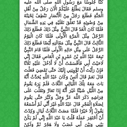
كُنَّا جُلُوسًا مَعَ رَسُولِ اللَّهِ صلى الله عليه
وسلم فَقَالَ يَطْلُعُ عَلَيْكُمْ الْآنَ رَجُلٌ مِنْ أَهْلِ
الْجَنَّةِ فَطَلَعَ رَجُلٌ مِنْ الْأَنْصَارِ تَنْطِفُ لِحْيَتُهُ
مِنْ وُضُوئِهِ قَدْ تَعَلَّقَ نَعْلَيْهِ فِي يَدِهِ الشِّمَالِ
فَلَمَّا كَانَ الْغَدُ قَالَ النَّبِيُّ مِثْلَ ذَلِكَ فَطَلَعَ ذَلِكَ
الرَّجُلُ مِثْلَ الْمَرَّةِ الْأُولَى فَلَمَّا كَانَ الْيَوْمُ
الثَّالِثُ قَالَ النَّبِيُّ مِثْلَ مَقَالَتِهِ أَيْضًا فَطَلَعَ ذَلِكَ
الرَّجُلُ عَلَى مِثْلِ حَالِهِ الْأُولَى فَلَمَّا قَامَ النَّبِيُّ
تَبِعَهُ عَبْدُ اللَّهِ بْنُ عَمْرِو بْنِ الْعَاصِ فَقَالَ إِنِّي
لَاحَيْتُ أَبِي فَأَقْسَمْتُ أَنْ لَا أَدْخُلَ عَلَيْهِ ثَلَاثًا
فَإِنْ رَأَيْتَ أَنْ تُؤْوِيَنِي إِلَيْكَ حَتَّى تَمْضِيَ فَعَلْتَ
قَالَ نَعَمْ قَالَ أَنَسٌ وَكَانَ عَبْدُ اللَّهِ يُحَدِّثُ أَنَّهُ
بَاتَ مَعَهُ تِلْكَ اللَّيَالِي الثَّلَاثَ فَلَمْ يَرَهُ يَقُومُ
مِنْ اللَّيْلِ شَيْئًا غَيْرَ أَنَّهُ إِذَا تَعَارَّ وَتَقَلَّبَ عَلَى
فِرَاشِهِ ذَكَرَ اللَّهَ عَزَّ وَجَلَّ وَكَبَّرَ حَتَّى يَقُومَ
لِصَلَاةِ الْفَجْرِ قَالَ عَبْدُ اللَّهِ غَيْرَ أَنِّي لَمْ أَسْمَعْهُ
يَقُولُ إِلَّا خَيْرًا فَلَمَّا مَضَتْ الثَّلَاثُ لَيَالٍ وَكِدْتُ
أَنْ أَحْتَقِرَ عَمَلَهُ قُلْتُ يَا عَبْدَ اللَّهِ إِنِّي لَمْ يَكُنْ
بَيْنِي وَبَيْنَ أَبِي غَضَبٌ وَلَا هَجْرٌ ثَمَّ وَلَكِنْ