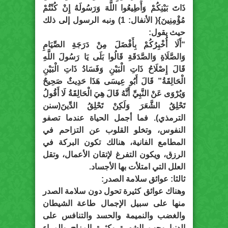
ذَاتَ بَيْنِكُمْ وَأَطِيعُوا اللَّهَ وَرَسُولَهُ إِنْ كُنْتُمْ
مُؤْمِنِينَ}( الأنفال: 1) ونبه الرسول إلى ذلك
حيث يقول:
“أَلَا أُخْبِرُكُمْ بِأَفْضَلَ مِنْ دَرَجَةِ الصِّيَامِ
وَالصَّلَاةِ وَالصَّدَقَةِ قَالُوا بَلَى يَا رَسُولَ اللَّهِ
قَالَ إِصْلَاحُ ذَاتِ الْبَيْنِ وَفَسَادُ ذَاتِ الْبَيْنِ
الْحَالِقَةُ” قَالَ أَبُو عِيسَى هَذَا حَدِيثٌ صَحِيحٌ
وَيُرْوَى عَنْ النَّبِيِّ أَنَّهُ قَالَ هِيَ الْحَالِقَةُ لَا أَقُولُ
تَحْلِقُ الشَّعَرَ وَلَكِنْ تَحْلِقُ الدِّينَ(سنن
الترمذي). فما أجمل الحياة عندما تصفو
النفوس، وتخلو القلوب عن التزاحم في
المطامع الفانية، هنالك تكون البركة في
الرزق، ويكون التفرغ لإتقان الأعمال، وتقل
العلل التي امتلأت بها الأجساد.
ثالثا: عوائق سلامة الصدر:
وهناك عوائق كثيرة تحول دون سلامة الصدر
منها على سبيل الإجمال طاعة الشيطان
والغضب والنميمة والحسد والتنافس على
الدنيا وحب الشهرة وكثرة المزاح والمراء