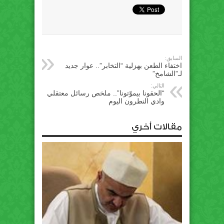
السابق:
اختفاء الطعن بهزلية “التخابر”.. عوار جديد
لـ”الشامخ”
التالي:
“الحقونا بيموّتونا”.. ملخص رسائل معتقلي
وادي النطرون اليوم
مقالات أخري