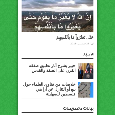
حَتَّى يُغَيِّرُواْ مَا بِأَنْفُسِهِمْ
26 سبتمبر، 2019
الأخبار
خبير يشرح آثار تطبيق صفقة
القرن على الضفة والقدس
خلاصات من فتاوى العلماء حول
بيع أو التنازل عن أراضي
فلسطين للصهاينة
بيانات وتصريحات