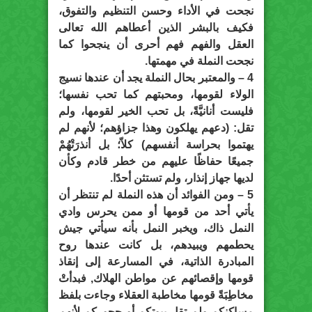
نجحت في الأداء وحسن التنظيم والتفوق،
فكيف بالبشر الذين أعطاهم الله تعالى
العقل والفهم فهم أحرى أن ينجحوا كما
نجحت النملة في مهمتها.
4 – والمعتبر بحال النملة يجد أن عندها نسيج
الولاء لقومها، ومحبتهم كما تحب نفسها؛
فليست أنانيَّةً، بل تحب الخير لقومها، ولم
تقل: (دعهم يهلكون وهذا جزاؤهم؛ لأنهم لم
يهتموا بحراسة أنفسهم) كلاّ؛ بل أنذرَتْهُمْ
جميعًا حفاظًا عليهم من خطر قادم وكأن
لديها جهاز إنذار، ولم تستثن أحدًا.
5 – ومن الفوائد أن هذه النملة لم تنتظر أن
يأتي أحد من قومها أو ممن يحرس وادي
النمل ذاك، ويخبر النمل بأنه سيأتي جيش
يحطمهم ويبيدهم، بل كانت عندها روح
المبادرة الذاتية، في المسارعة إلى إنقاذ
قومها وإقصائهم عن مواطن الهلاك, فبدأتْ
مخاطِبَةً قومها مخاطبة العقلاء وجاءت بلفظ
مساكنكم ولم تقل بيوتكم أو جحوركم لأنهم