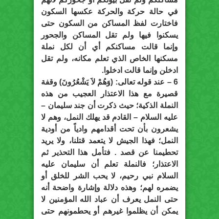
في حالة حركة والحركة عكسها السكون
فاختارت لفظ المساكن من السكون حتى
يسكنوا فيها ولم تقل المساكن والجحور
وإنما قالت مساكنكم أي أن لكل نملة
مسكنها الخاص الذي تعلم مكانه، ولم تقل
ادخلن وإنما قالت ادخلوا.
6 – عند قوله تعالى: (وَهُمْ لاَ يَشْعُرُونَ) وقفة
قصيرة مع هذا الاعتذار العجيب من هذه
النملة الذكية؛ حيث ذكرت أن جند سليمان –
عليه السلام – القادم قد يهلك النمل، وهم لا
يشعرون بأن تحت أقدامهم وادياً من أودية
النمل؛ فهذا الجيش لا يتعمد قتلنا، ولا يريد
تحطيمنا عن قصد . فتأمل هذا التحذير ثم
الاعتذار؛ فالنملة تعلم أن سليمان عليه
السلام نبي رحيم، لا يحب الشر للخلق أو
يضمره لهم؛ وهذه دلالة وإشارة واضحة أنه
حتى النمل يعرف أن عباد الله المؤمنين لا
يمكن أن يظلموا غيرهم أو يحطمونهم حتى