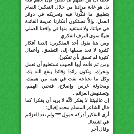
بل هو غاية مرادنا من خلال التفكير؛ القيام
بتطبيق ما فكَّرنا فيه وتحريكه في دوائر
العمل، وإلاَّ فستكون أفكارنا عديمة الفائدة
في حياتنا، ولا نستفيد منها في واقعنا العملي
شيئًا سوى الترف الفكري.
ومن هنا يقول أحد المفكرين: (لدينا أفكار
كثيرة لا تجد سبيلها إلى التطبيق، وأعمال
كثيرة لم تسبق بأي تفكير).
ومن ثم فأنت أيها الحبيب تستطيع أن تعمل
وتحرك، وتكون رائدا وقائدا ينفع الله بك،
وكل ما تحتاجه نفث في همة من هممك،
ومحاولة غرس وإصلاح، فتحيي الهمم،
وتستنهض العزائم .
إن غالبيتنا لا يفكر لأنَّه لا يريد أن يفكر! كما
قال الشاعر المسلم محمد إقبال:
أرى التفكير أدركه خمول *** ولم تعد العزائم
في اشتعال
وقال آخر