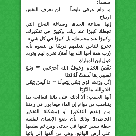
منشداً:
ما دام عرقي نابضاً … لن تعرف النفس
ارتياح
إنها صناعة الحياة، وصياغة النجاح التي
تجعلك كبيرًا عند ربك، وكبيرًا في تفكيرك،
وكبيرًا عند مجتمعك، بل كبيرًا في كل شيء .
تخرج للناس لتعلمهم درسًا لن ينسوه بأنه
(رب همة أحيا الله بها أمة)، تخرج لهم وتردد
قول ابن المبارك:
بُغْضُ الحَيَاةِ وَخَوفُ الله أخرَجَنِي ** وَبَيعُ
نَفسِي بِمَا لَيسَتْ لَهُ ثَمَنَا
إنِّي وَزَنتُ الذِي يَبقَى لِيَعدِلَهُ ** مَا لَيسَ يَبقَى
فَلا والله مَا اتَّزَنَا
أيها الحبيب: ألا أدلك على دائنا لنعالجه بما
يتناسب من دواء, إن الداء فيما برز في زمننا
من (عدم التفكير) أو (مشكلة التفكير
الخاطئ)؛ وذلك بأن يضع الإنسان لنفسه
خطة يسير عليها في حياته، ومن ثم يطبقها
على أرض الواقع، وهي من ألفها إلى يائها