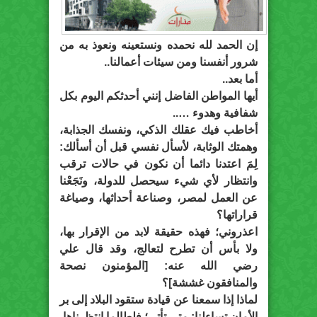
إن الحمد لله نحمده ونستعينه ونعوذ به من
شرور أنفسنا ومن سيئات أعمالنا..
أما بعد..
أيها المواطن الفاضل إنني أحدثكم اليوم بكل
شفافية وهدوء …..
أخاطب فيك عقلك الذكي، ونفسك الجذابة،
وهمتك الوثابة، لأسأل نفسي قبل أن أسألك:
لِمَ اعتدنا دائما أن نكون في حالات ترقب
وانتظار لأي شيء سيحصل للدولة، ونَجَعْنا
عن العمل لمصر، وصناعة أحداثها، وصياغة
قراراتها؟
اعذروني؛ فهذه حقيقة لابد من الإقرار بها،
ولا بأس أن تطرح لتعالج، وقد قال علي
رضي الله عنه: [المؤمنون نصحة
والمنافقون غششة]؟
لماذا إذا سمعنا عن قيادة ستقود البلاد إلى بر
الأمان تساءلنا: متى تأتي؛ فلطالما انتظرناها،