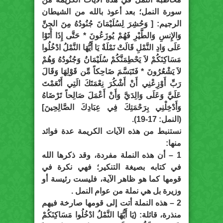
سورة النمل؛ بعد أعوذ بالله من الشيطان
الرجيم: [ وَحُشِرَ لِسُلَيْمَانَ جُنُودُهُ مِنَ الجِنِّ
وَالإِنسِ وَالطَّيْرِ فَهُمْ يُوزَعُونَ * حَتَّى إِذَا أَتَوْا
عَلَى وَادِ النَّمْلِ قَالَتْ نَمْلَةٌ يَا أَيُّهَا النَّمْلُ ادْخُلُوا
مَسَاكِنَكُمْ لاَ يَحْطِمَنَّكُمْ سُلَيْمَانُ وَجُنُودُهُ وَهُمْ
لاَ يَشْعُرُونَ * فَتَبَسَّمَ ضَاحِكاً مِّن قَوْلِهَا وَقَالَ
رَبِّ أَوْزِعْنِي أَنْ أَشْكُرَ نِعْمَتَكَ الَتِي أَنْعَمْتَ
عَلَيَّ وَعَلَى وَالِدَيَّ وَأَنْ أَعْمَلَ صَالِحاً تَرْضَاهُ
وَأَدْخِلْنِي بِرَحْمَتِكَ فِي عِبَادِكَ الصَّالِحِينَ]
(النمل: 17-19).
نستنبط من هذه الآيات الكريمة عدة فوائد
منها:
1 – أن هذه النملة مفردة، وقد ذكرها الله
في كتابه بصيغة التنكير؛ فهي نكرة في
قومها كما هو ظاهر الآية، فليست رئيسة أو
وزيرة بل هي نملة من عوام النمل .
2 – هذه النملة أتت إلى قومها صارخة فيهم
منذرة، قائلة: (يَا أَيُّهَا النَّمْلُ ادْخُلُوا مَسَاكِنَكُمْ