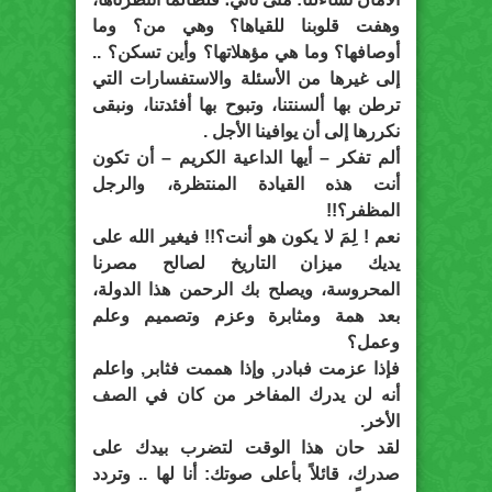
وهفت قلوبنا للقياها؟ وهي من؟ وما
أوصافها؟ وما هي مؤهلاتها؟ وأين تسكن؟ ..
إلى غيرها من الأسئلة والاستفسارات التي
ترطن بها ألسنتنا، وتبوح بها أفئدتنا، ونبقى
نكررها إلى أن يوافينا الأجل .
ألم تفكر – أيها الداعية الكريم – أن تكون
أنت هذه القيادة المنتظرة، والرجل
المظفر؟!!
نعم ! لِمَ لا يكون هو أنت؟!! فيغير الله على
يديك ميزان التاريخ لصالح مصرنا
المحروسة، ويصلح بك الرحمن هذا الدولة،
بعد همة ومثابرة وعزم وتصميم وعلم
وعمل؟
فإذا عزمت فبادر, وإذا هممت فثابر, واعلم
أنه لن يدرك المفاخر من كان في الصف
الأخر.
لقد حان هذا الوقت لتضرب بيدك على
صدرك، قائلاً بأعلى صوتك: أنا لها .. وتردد