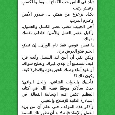
تبلد في الناس حب الكفاحِ … ومالوا لكسبٍ
وعيش رتيب
يكـاد يزعزع من همتي … سدور الأمين
وعـزم المريب
أخي الحبيب مضى عصر الكسل والخمول،
وأقبل عصر العمل والأمل؛ خاطب نفسك
بقولك:
يا نفس قومي فقد نام الورى…إن تصنع
الخير فذو العرش يرى
ولكن بقي أن أبين لك السبيل وأنت فرد
كيف تستطيع أن تهدي غيرك، وتصلح سواك،
أو تقود أبناء وطنك للخير بعزة واقتدار؟ كيف
يكون ذلك؟!
فأجيبك بالجواب الشافي، والحل الوافي؛
حيث سأذكر موقفًا قصه الله في كتابه
العظيم تكمن فيه الإيجابية الفعالة في
المبادرة الذاتية للإصلاح والتغيير.
وأذكر هذه الموقف حتى تعلم أن من يريد
العمل والإنقاذ فإنه لا بد أن تظهر تلك السمة