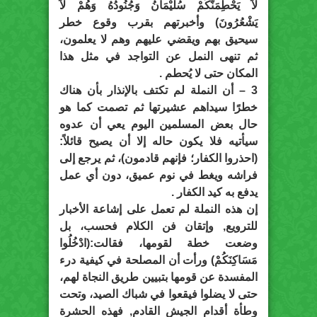
لاَ يَحْطِمَنَّكُمْ سُلَيْمَانُ وَجُنُودُهُ وَهُمْ لاَ
يَشْعُرُونَ) وأخبرتهم بقرب وقوع خطر
سيحيق بهم ويقضي عليهم وهم لا يعلمون،
ثم تنهى النمل عن التواجد في مثل هذا
المكان حتى لا يُحطم .
3 – أن النملة لم تكتف بالإنذار بأن هناك
خطرًا سيداهم عشيرتها ثم تصمت كما هو
حال بعض المسلمين اليوم يعي أن عدوه
سيأتيه فلا يكون حاله إلا أن يصيح قائلاً:
(احذروا الكفار؛ فإنهم قادمون)، ثم يرجع إلى
فراشه ويغط في نوم عميق، دون أي عمل
يدفع به كيد الكفار .
إن هذه النملة لم تعمل على إشاعة الأخبار
للترويع, وإتقان فن الكلام فحسب، بل
وضعت خطة لقومها، فقالت:(ادْخُلُوا
مَسَاكِنَكُمْ) ورأت أن المصلحة في كيفية درء
المفسدة عن قومها بتبيين طريق النجاة لهم،
حتى لا يضلوا فيقعوا في شباك الصيد، وتحت
وطأة أقدام الجيش القادم, فهذه الحشرة