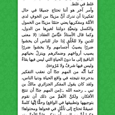
غلط في غلط.
وأمر آخر هو أننا نحتاج جميعًا في حال
تفكيرنا أن ندرك أنَّ مزيدًا من الخوفِ لدى
الأمَّة ومفكريها يعني حتمًا مزيدًا من الخمول
والكسل وتبعيَّةِ دولتنا لغيرِها من الدول،
وكما قال الأستاذُ عبَّاسُ العقاد: (لا معنى
للدينِ ولا للخُلُقِ إذا جاز للناس أن يخشوا
ضررًا يصيبُ أجسامهم ولا يخشوا ضررًا
يصيب أرواحَهم وضمائرهم وينزلُ بحياتهم
الباقيةِ إلى ما دونَ الحياةِ التي ليس فيها بقاءٌ
وليس فيها شرفٌ ولا مُرُوءة).
كما أنَّه من المهم جدًا أن نعقب التفكير
بدحرجة نتيجته في واقع الحياة ودنيا الناس،
ولقد كان يقول المفكر الجزائري مالكُ بن
نبي ـ رحمه الله ـ:(من المهم جدًا أن ننتجَ
الأفكار، ولكنَّ الأهمَّ من ذلك أن نقوم
بتوجيهها وتطبيقها في الواقع) وحقًَّا إنَّها كلمةٌ
عميقةٌ تحتاج إلى تأمُّلٍ في فحواها ومحتواها!
فكما أنَّ من المهم أن نفكر، فإنَّ الأهمَّ منه