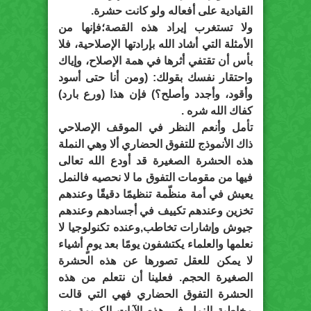
القيادية على أفعاله ولو كانت حشرة.
ولا تستغرب إيراد هذه القصة؛فإنها من
الأمثلة التي أشاد الله بإرادتها الإصلاحية، فلا
بأس أن تقتفي أثرها في همة الإصلاح، وإياك
واحتقار نفسك بقولك: (ومن أنا حتى أسود
وأقود، وأجدد وأصلح؟) فإن هذا (ورع بارد)
كفاك الله شره .
تأمل وأنعم النظر في الموقف الإصلاحي
ذاك الأنموذج للتفوق الحضاري ألا وهي النملة
هذه الحشرة الصغيرة قد أودع الله تعالى
فيها من مقومات التفوق ما لا نحصيه فالنمل
يعيش في أمة منظّمة تنظيمًا دقيقًا وعندهم
تخزين وعندهم تكييف في أجسادهم وعندهم
جيوش وإشارات تخاطب,وعنده تكنولوجيا لا
نعلمها والعلماء يكتشفون يومًا بعد يومٍ أشياء
لا يمكن للعقل تصورها عن هذه الحشرة
الصغيرة الحجم. فعلينا أن نتعلم من هذه
الحشرة التفوق الحضاري فهي التي قالت
مخاطبة النمل في هذه الآيات الكريمة من