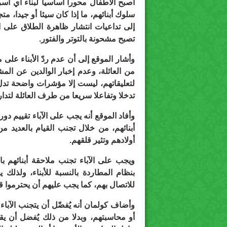
أصبح الأطفال محورا أساسيا لبناء أي أسر
سلوك أبنائهم، ما إذا كان سيئا أو جيدا، م
إلى تداعيات انتشار ظاهرة الطلاق على العل
تصبح مشحونة بالتوتر والفتور.
وأشار الموقع إلى أن عدم ردّ الأبناء عل
من العائلة، وعدم إخبار الوالدين عن الم
لتعليقاتهم، ليست إلا مؤشرات واضحة ت
تدخلا وتفاعلا سريعا من طرف العائلة لتدار
وأفاد الموقع أنه يجب على الآباء تقييم دو
أبنائهم، من خلال تجنب القيام بالعديد 
أولادهم وتثير قلقهم.
ويجب على الآباء تجنب ملاحقة أبنائهم با
بنظام المطاردة بالنسبة للأبناء، ولذلك
للاتصال بهم، كما يجب عليهم أن يحترموا قرا
وأضاف كولمان أنه يُفضّل أن يتجنب الآباء
أو محاسبتهم، وبدلا من ذلك يُفضل أن يق