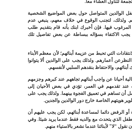
الجمعة لتناول العشاء معا.
تطفل الوالدين المتواصل حول بعض المواضيع الشخصية
بكهم. ولذلك، لتجنب الوقوع في خلاف معهم، ينبغي عدم
 المرغوب فيها. فإن أخبرك ابنك بأنه قام بتقديم طلب
جب الاكتفاء بسؤاله ببساطة عن بعض تفاصيل تلك
نتقادات التي تحبط من عزيمة أبنائهم؛ لأن معظم الأبناء
لنظرعن أعمارهم. ولذلك يجب على الوالدين ألا يتوانوا
بنائهم، والاحتفاظ بنقدهم السلبي لأنفسهم.
الية أحيانا عن واجب أبنائهم تجاههم عند كبرهم وجزمهم
ه عند تقدمهم في العمر، تؤدي في بعض الأحيان إلى
مل أن تساهم في تعميق الفجوة بينهما. ولذلك يجب على
وير هويتهم الخاصة خارج دور الوالدين والجدين.
قة أو الرفض دائما لمساعدة أبنائهم، لكن يجب عليهم أن
لطفل الذي يتحدث مع والديه فقط عندما يريد شيئا. وفي
نقول “لا” لأبنائنا عندما نشعر بالاستياء منهم.