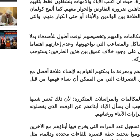
ة، حيث أن أغلب الآباء والأمهات ينشغلون فقط بتقييم
تجاهلين ضرورة التفاوض والحوار معهم. كما ألمح كولمان
اقة بين الوالدين والأبناء أو حتى الكبار منهم، والتي
ى مكالمات والديهم وتخصيصهم لوقت أطول للأصدقاء بدلا
شاكل والمصاعب التي يواجهونها، وعدم إعارتهم اهتماما
دل على وجود خلاف عميق بين هذين الطرفين؛ يستوجب
كه.
رهم ومعرفة ما يمكنهم القيام به لإنشاء علاقة أفضل مع
من التصرفات التي من الممكن أن يساء فهمها من قبل
لمكالمات والمراسلات المتكررة؛ لأن ذلك يُعتبر شبيها
 يجب أن يسأل الآباء أبناءهم عن الوقت الذي يفضلونه
رات الأبناء ورغباتهم.
 تسجيل عدد المرات التي يخرج فيها أبناؤهم مع الآخرين
وموا بتحديد خطة قصيرة للقاءات محددة ودائمة، مثل