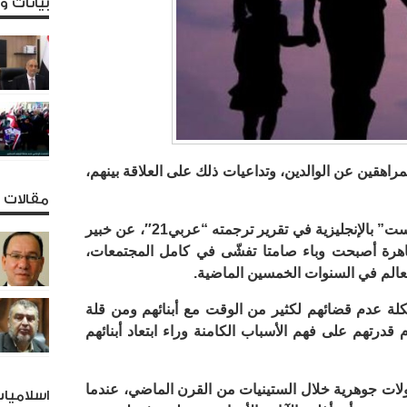
بيانات 
راهقين عن الوالدين، وتداعيات ذلك على العلاقة بينهم،
مقالات و
وفي هذا السياق، ينقل موقع “هافنغون بوست” بالإنجليزية في تقرير ترجمته “عربي21″، عن خبير
هرة أصبحت وباء صامتا تفشّى في كامل المجتمعات،
لعالم في السنوات الخمسين الماضية.
شكلة عدم قضائهم لكثير من الوقت مع أبنائهم ومن قلة
قدرتهم على فهم الأسباب الكامنة وراء ابتعاد أبنائهم
ات جوهرية خلال الستينيات من القرن الماضي، عندما
اسلاميا