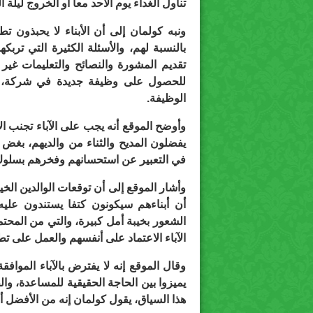
تناول الغداء يوم الأحد معا أو الخروج ليلة 
ونبه كولمان إلى أن الأبناء لا يحبذون 
بالنسبة لهم، والأسئلة الكثيرة التي تر
تقديم المشورة والنصائح والتعليمات غير
للحصول على وظيفة جديدة في شركة، ي
الوظيفة.
وأوضح الموقع أنه يجب على الآباء تجنب الا
يفضلون المديح والثناء من والديهم، بغض ا
في التعبير عن استحسانهم وفخرهم بسلوك أ
وأشار الموقع إلى أن توقعات الوالدين الخي
أن أبناءهم سيكونون كتفا يستندون علي
الشعور بخيبة أمل كبيرة، والتي من المحت
الآباء الاعتماد على أنفسهم والعمل على تط
وقال الموقع إنه لا يفترض بالآباء المواف
يميزوا بين الحاجة الحقيقية للمساعدة، وا
هذا السياق، يقول كولمان إنه من الأفضل أن 